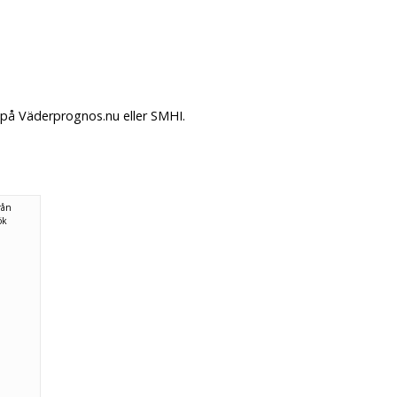
 på Väderprognos.nu eller SMHI.
rån
ök