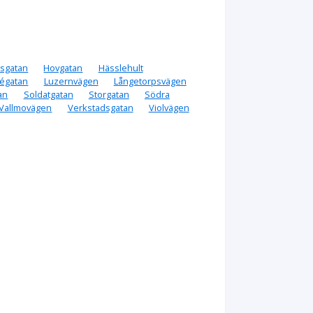
ksgatan
Hovgatan
Hässlehult
négatan
Luzernvägen
Långetorpsvägen
an
Soldatgatan
Storgatan
Södra
Vallmovägen
Verkstadsgatan
Violvägen