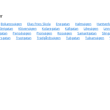
er
Bokarpsvägen
Elias Fries Skola
Enegatan
Halmvägen
Hantver
lintgatan
Klövervägen
Kolaregatan
Källgatan
Liljevägen
Lin
gatan
Pensévägen
Pionvägen
Rosvägen
Samaritgatan
Sling
rsgatan
Trastgatan
Trädgårdsvägen
Tubgatan
Tulpanvägen