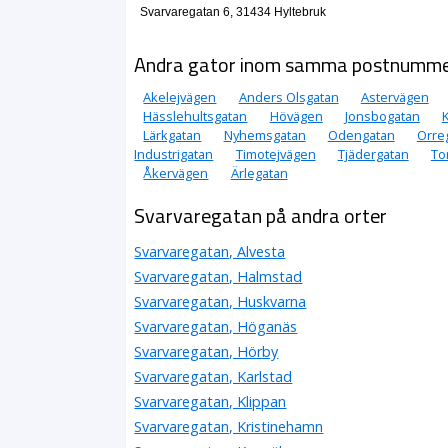
Svarvaregatan 6, 31434 Hyltebruk
Andra gator inom samma postnumm
Akelejvägen
Anders Olsgatan
Astervägen
Hässlehultsgatan
Hövägen
Jonsbogatan
K
Lärkgatan
Nyhemsgatan
Odengatan
Orre
Industrigatan
Timotejvägen
Tjädergatan
To
Åkervägen
Ärlegatan
Svarvaregatan på andra orter
Svarvaregatan, Alvesta
Svarvaregatan, Halmstad
Svarvaregatan, Huskvarna
Svarvaregatan, Höganäs
Svarvaregatan, Hörby
Svarvaregatan, Karlstad
Svarvaregatan, Klippan
Svarvaregatan, Kristinehamn