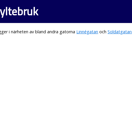
yltebruk
gger i närheten av bland andra gatorna
Linnégatan
och
Soldatgatan