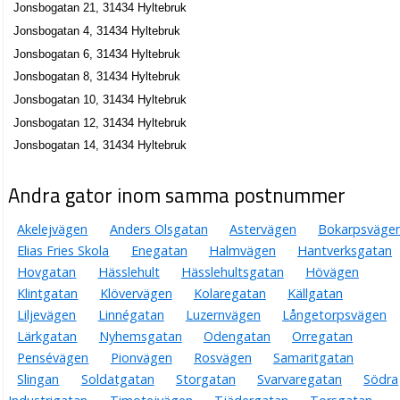
Jonsbogatan 21, 31434 Hyltebruk
Jonsbogatan 4, 31434 Hyltebruk
Jonsbogatan 6, 31434 Hyltebruk
Jonsbogatan 8, 31434 Hyltebruk
Jonsbogatan 10, 31434 Hyltebruk
Jonsbogatan 12, 31434 Hyltebruk
Jonsbogatan 14, 31434 Hyltebruk
Andra gator inom samma postnummer
Akelejvägen
Anders Olsgatan
Astervägen
Bokarpsväge
Elias Fries Skola
Enegatan
Halmvägen
Hantverksgatan
Hovgatan
Hässlehult
Hässlehultsgatan
Hövägen
Klintgatan
Klövervägen
Kolaregatan
Källgatan
Liljevägen
Linnégatan
Luzernvägen
Långetorpsvägen
Lärkgatan
Nyhemsgatan
Odengatan
Orregatan
Pensévägen
Pionvägen
Rosvägen
Samaritgatan
Slingan
Soldatgatan
Storgatan
Svarvaregatan
Södra