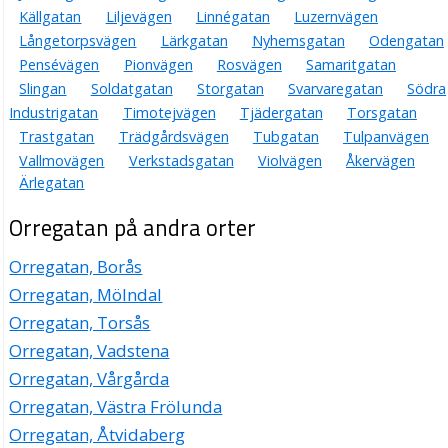
Källgatan
Liljevägen
Linnégatan
Luzernvägen
Långetorpsvägen
Lärkgatan
Nyhemsgatan
Odengatan
Pensévägen
Pionvägen
Rosvägen
Samaritgatan
Slingan
Soldatgatan
Storgatan
Svarvaregatan
Södra
Industrigatan
Timotejvägen
Tjädergatan
Torsgatan
Trastgatan
Trädgårdsvägen
Tubgatan
Tulpanvägen
Vallmovägen
Verkstadsgatan
Violvägen
Åkervägen
Ärlegatan
Orregatan på andra orter
Orregatan, Borås
Orregatan, Mölndal
Orregatan, Torsås
Orregatan, Vadstena
Orregatan, Vårgårda
Orregatan, Västra Frölunda
Orregatan, Åtvidaberg