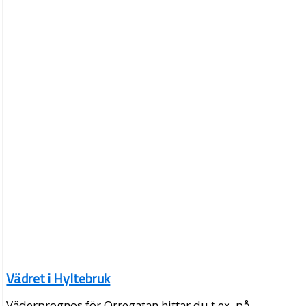
Vädret i Hyltebruk
Väderprognos för Orregatan hittar du t.ex. på