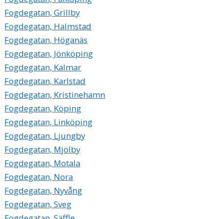
Fogdegatan, Grillby
Fogdegatan, Halmstad
Fogdegatan, Höganäs
Fogdegatan, Jönköping
Fogdegatan, Kalmar
Fogdegatan, Karlstad
Fogdegatan, Kristinehamn
Fogdegatan, Köping
Fogdegatan, Linköping
Fogdegatan, Ljungby
Fogdegatan, Mjölby
Fogdegatan, Motala
Fogdegatan, Nora
Fogdegatan, Nyvång
Fogdegatan, Sveg
Fogdegatan, Säffle