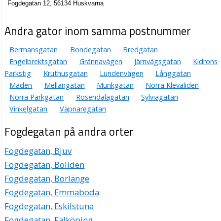
Fogdegatan 12, 56134 Huskvarna
Andra gator inom samma postnummer
Bermansgatan
Bondegatan
Bredgatan
Engelbrektsgatan
Grännavägen
Järnvägsgatan
Kidrons
Parkstig
Kruthusgatan
Lundenvägen
Långgatan
Maden
Mellangatan
Munkgatan
Norra Klevaliden
Norra Parkgatan
Rosendalagatan
Sylviagatan
Vinkelgatan
Väpnaregatan
Fogdegatan på andra orter
Fogdegatan, Bjuv
Fogdegatan, Boliden
Fogdegatan, Borlänge
Fogdegatan, Emmaboda
Fogdegatan, Eskilstuna
Fogdegatan, Falköping