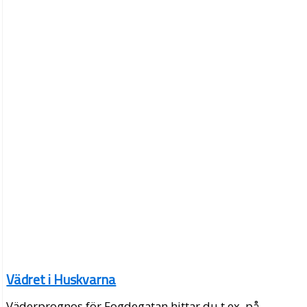
Vädret i Huskvarna
Väderprognos för Fogdegatan hittar du t.ex. på