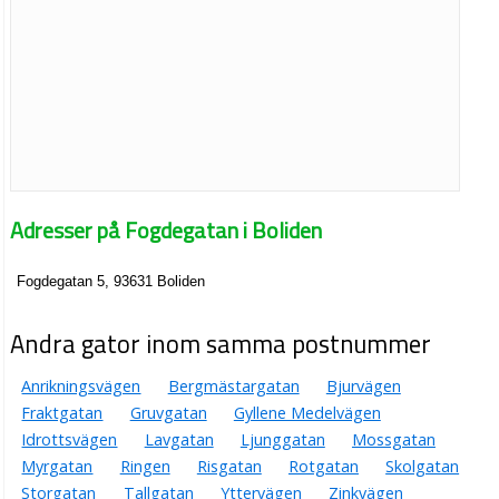
Adresser på Fogdegatan i Boliden
Fogdegatan 5, 93631 Boliden
Andra gator inom samma postnummer
Anrikningsvägen
Bergmästargatan
Bjurvägen
Fraktgatan
Gruvgatan
Gyllene Medelvägen
Idrottsvägen
Lavgatan
Ljunggatan
Mossgatan
Myrgatan
Ringen
Risgatan
Rotgatan
Skolgatan
Storgatan
Tallgatan
Yttervägen
Zinkvägen