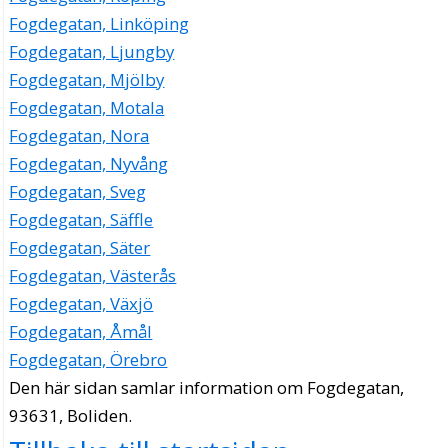
Fogdegatan, Linköping
Fogdegatan, Ljungby
Fogdegatan, Mjölby
Fogdegatan, Motala
Fogdegatan, Nora
Fogdegatan, Nyvång
Fogdegatan, Sveg
Fogdegatan, Säffle
Fogdegatan, Säter
Fogdegatan, Västerås
Fogdegatan, Växjö
Fogdegatan, Åmål
Fogdegatan, Örebro
Den här sidan samlar information om Fogdegatan,
93631, Boliden.