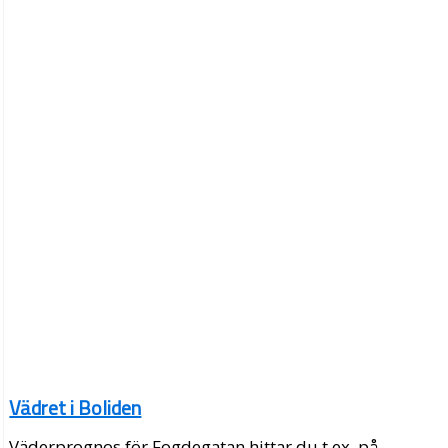
Vädret i Boliden
Väderprognos för Fogdegatan hittar du t.ex. på