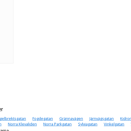
er
gelbrektsgatan
Fogdegatan
Grännavägen
Järnvägsgatan
Kidro
n
Norra Klevaliden
Norra Parkgatan
Sylviagatan
Vinkelgatan
varna