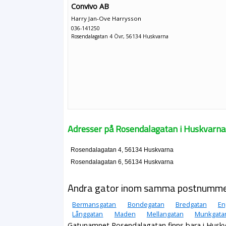
Convivo AB
Harry Jan-Ove Harrysson
036-141250
Rosendalagatan 4 Övr, 56134 Huskvarna
Adresser på Rosendalagatan i Huskvarna
Rosendalagatan 4, 56134 Huskvarna
Rosendalagatan 6, 56134 Huskvarna
Andra gator inom samma postnumm
Bermansgatan
Bondegatan
Bredgatan
En
Långgatan
Maden
Mellangatan
Munkgata
Gatunamnet Rosendalagatan finns bara i Husk