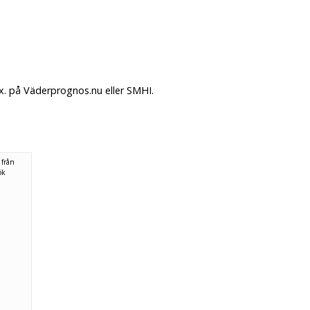
x. på Väderprognos.nu eller SMHI.
 från
ök