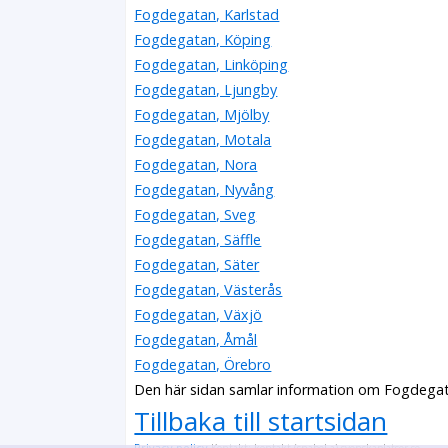
Fogdegatan, Karlstad
Fogdegatan, Köping
Fogdegatan, Linköping
Fogdegatan, Ljungby
Fogdegatan, Mjölby
Fogdegatan, Motala
Fogdegatan, Nora
Fogdegatan, Nyvång
Fogdegatan, Sveg
Fogdegatan, Säffle
Fogdegatan, Säter
Fogdegatan, Västerås
Fogdegatan, Växjö
Fogdegatan, Åmål
Fogdegatan, Örebro
Den här sidan samlar information om Fogdegat
Tillbaka till startsidan
Privacy policy
Kontakt: kontakt (snabel-a) svenskaplatser.se