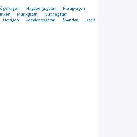
Fågelvägen
Hagaborgsgatan
Hertigvägen
rinken
Munkgatan
Nunnegatan
Uvstigen
Värmlandsgatan
Åvändan
Östra