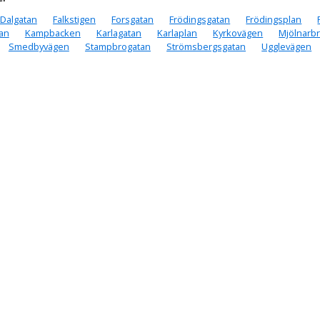
Dalgatan
Falkstigen
Forsgatan
Frödingsgatan
Frödingsplan
an
Kampbacken
Karlagatan
Karlaplan
Kyrkovägen
Mjölnarb
Smedbyvägen
Stampbrogatan
Strömsbergsgatan
Ugglevägen