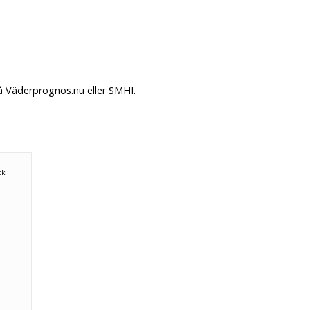
å Väderprognos.nu eller SMHI.
n
ök