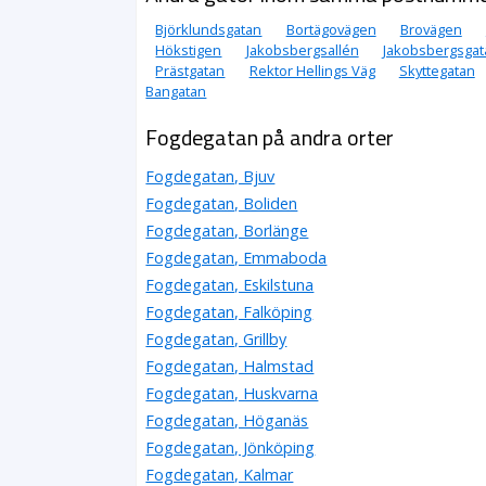
Björklundsgatan
Bortägovägen
Brovägen
Hökstigen
Jakobsbergsallén
Jakobsbergsgat
Prästgatan
Rektor Hellings Väg
Skyttegatan
Bangatan
Fogdegatan på andra orter
Fogdegatan, Bjuv
Fogdegatan, Boliden
Fogdegatan, Borlänge
Fogdegatan, Emmaboda
Fogdegatan, Eskilstuna
Fogdegatan, Falköping
Fogdegatan, Grillby
Fogdegatan, Halmstad
Fogdegatan, Huskvarna
Fogdegatan, Höganäs
Fogdegatan, Jönköping
Fogdegatan, Kalmar