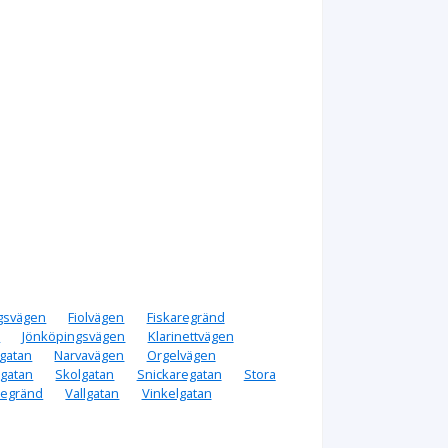
gsvägen
Fiolvägen
Fiskaregränd
n
Jönköpingsvägen
Klarinettvägen
gatan
Narvavägen
Orgelvägen
gatan
Skolgatan
Snickaregatan
Stora
regränd
Vallgatan
Vinkelgatan