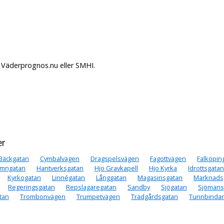
 Väderprognos.nu eller SMHI.
er
Bäckgatan
Cymbalvägen
Dragspelsvägen
Fagottvägen
Falköpin
mngatan
Hantverksgatan
Hjo Gravkapell
Hjo Kyrka
Idrottsgata
Kyrkogatan
Linnégatan
Långgatan
Magasinsgatan
Marknads
Regeringsgatan
Repslagaregatan
Sandby
Sjögatan
Sjömans
tan
Trombonvägen
Trumpetvägen
Trädgårdsgatan
Tunnbinda