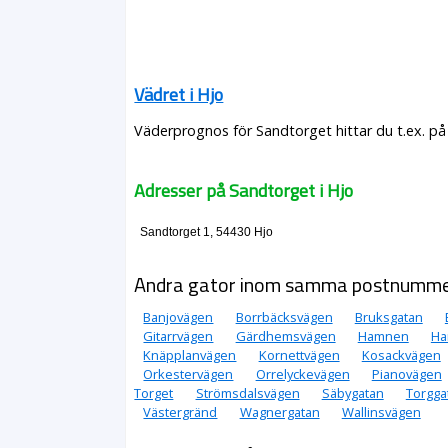
Vädret i Hjo
Väderprognos för Sandtorget hittar du t.ex. på
Adresser på Sandtorget i Hjo
Sandtorget 1, 54430 Hjo
Andra gator inom samma postnumm
Banjovägen
Borrbäcksvägen
Bruksgatan
Gitarrvägen
Gärdhemsvägen
Hamnen
Ha
Knäpplanvägen
Kornettvägen
Kosackvägen
Orkestervägen
Orrelyckevägen
Pianovägen
Torget
Strömsdalsvägen
Säbygatan
Torgga
Västergränd
Wagnergatan
Wallinsvägen