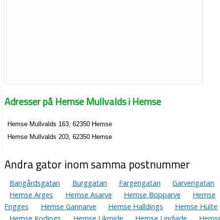
Adresser på Hemse Mullvalds i Hemse
Hemse Mullvalds 163, 62350 Hemse
Hemse Mullvalds 203, 62350 Hemse
Andra gator inom samma postnummer
Bangårdsgatan
Burggatan
Färgerigatan
Garverigatan
Hemse Arges
Hemse Asarve
Hemse Bopparve
Hemse
Frigges
Hemse Gannarve
Hemse Halldings
Hemse Hulte
Hemse Kodings
Hemse Likmide
Hemse Lindvide
Hems