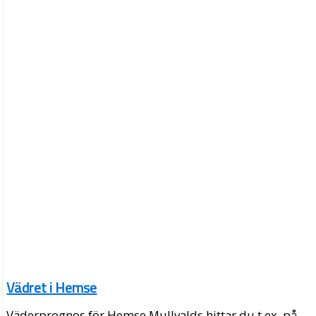
Vädret i Hemse
Väderprognos för Hemse Mullvalds hittar du t.ex. på