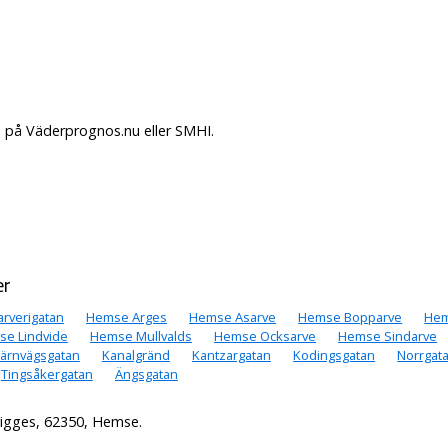
. på Väderprognos.nu eller SMHI.
er
rverigatan
Hemse Arges
Hemse Asarve
Hemse Bopparve
Hem
e Lindvide
Hemse Mullvalds
Hemse Ocksarve
Hemse Sindarve
Järnvägsgatan
Kanalgränd
Kantzargatan
Kodingsgatan
Norrgat
Tingsåkergatan
Ängsgatan
e
igges, 62350, Hemse.