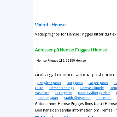
Vädret i Hemse
Väderprognos för Hemse Frigges hittar du t.ex
Adresser på Hemse Frigges i Hemse
Hemse Frigges 115, 62350 Hemse
Andra gator inom samma postnumm
Bangårdsgatan
Burggatan
Färgerigatan
Ga
Hulte
Hemse Kodings
Hemse Likmide
Hems
Vassåkra
Hultegatan
Jacob Gråbergs Plats
Smedjegatan
Stabbgårdsgatan
Storgatan
Gatunamnet Hemse Frigges finns bara i Hems
Den här sidan samlar information om Hemse Fr