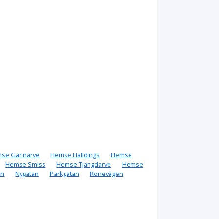
se Gannarve
Hemse Halldings
Hemse
Hemse Smiss
Hemse Tjängdarve
Hemse
an
Nygatan
Parkgatan
Ronevägen