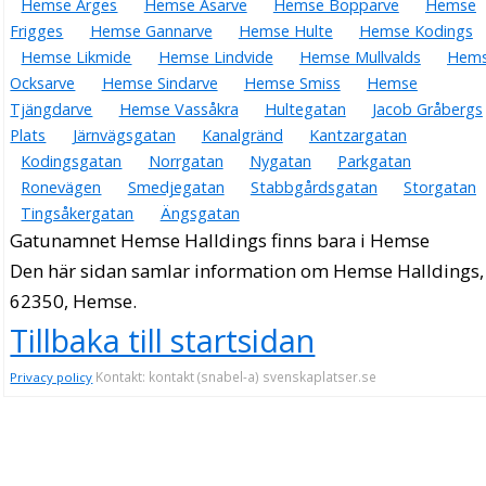
Hemse Arges
Hemse Asarve
Hemse Bopparve
Hemse
Frigges
Hemse Gannarve
Hemse Hulte
Hemse Kodings
Hemse Likmide
Hemse Lindvide
Hemse Mullvalds
Hem
Ocksarve
Hemse Sindarve
Hemse Smiss
Hemse
Tjängdarve
Hemse Vassåkra
Hultegatan
Jacob Gråbergs
Plats
Järnvägsgatan
Kanalgränd
Kantzargatan
Kodingsgatan
Norrgatan
Nygatan
Parkgatan
Ronevägen
Smedjegatan
Stabbgårdsgatan
Storgatan
Tingsåkergatan
Ängsgatan
Gatunamnet Hemse Halldings finns bara i Hemse
Den här sidan samlar information om Hemse Halldings,
62350, Hemse.
Tillbaka till startsidan
Kontakt: kontakt (snabel-a) svenskaplatser.se
Privacy policy