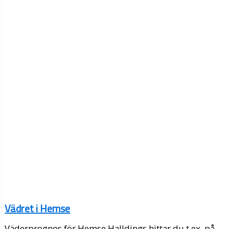
Vädret i Hemse
Väderprognos för Hemse Halldings hittar du t.ex. på