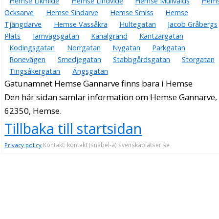
Hemse Likmide
Hemse Lindvide
Hemse Mullvalds
Hem
Ocksarve
Hemse Sindarve
Hemse Smiss
Hemse
Tjängdarve
Hemse Vassåkra
Hultegatan
Jacob Gråbergs
Plats
Järnvägsgatan
Kanalgränd
Kantzargatan
Kodingsgatan
Norrgatan
Nygatan
Parkgatan
Ronevägen
Smedjegatan
Stabbgårdsgatan
Storgatan
Tingsåkergatan
Ängsgatan
Gatunamnet Hemse Gannarve finns bara i Hemse
Den här sidan samlar information om Hemse Gannarve,
62350, Hemse.
Tillbaka till startsidan
Kontakt: kontakt (snabel-a) svenskaplatser.se
Privacy policy