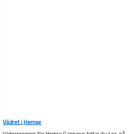
Vädret i Hemse
Väderprognos för Hemse Gannarve hittar du t.ex. på