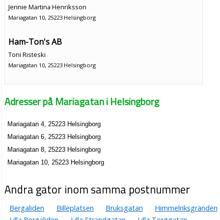
Jennie Martina Henriksson
Mariagatan 10, 25223 Helsingborg
Ham-Ton's AB
Toni Risteski
Mariagatan 10, 25223 Helsingborg
Juvel & Design by Suzana Axeheim AB
Adresser på Mariagatan i Helsingborg
Suzana Axeheim
042-244623
Mariagatan 2, 25223 Helsingborg
Mariagatan 4, 25223 Helsingborg
Juvel & Design International by Suzana Axeheim AB
Mariagatan 6, 25223 Helsingborg
Suzana Axeheim
Mariagatan 8, 25223 Helsingborg
042-242550
Mariagatan 10, 25223 Helsingborg
Mariagatan 2, 25223 Helsingborg
Sofie Choklad AB
Andra gator inom samma postnummer
Sofie Maria Lindstedt
Bergaliden
Billeplatsen
Bruksgatan
Himmelriksgränden
042-322900
Mariagatan 2, 25223 Helsingborg
Lilla Bergaliden
Lilla Strandgatan
Lilla Torggatan