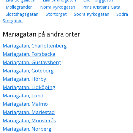
Barnrum i Helsingborg AB
Möllegränden
Norra Kyrkogatan
Prins Kristians Gata
Slottshagsgatan
Stortorget
Södra Kyrkogatan
Södra
Jane Ingegerd Cederfjord
Storgatan
042-261026
Mariagatan 4, 25223 Helsingborg
Mariagatan på andra orter
Hjalmars Kök & Restaurang AB
Hans Johan Fredrik Hjalmarsson
Mariagatan, Charlottenberg
042-137601
Mariagatan, Forsbacka
Mariagatan 8, 25223 Helsingborg
Mariagatan, Gustavsberg
Mariagatan, Göteborg
Mariagatan, Hörby
Mariagatan, Lidköping
Mariagatan, Lund
Mariagatan, Malmö
Mariagatan, Mariestad
Mariagatan, Mönsterås
Mariagatan, Norberg