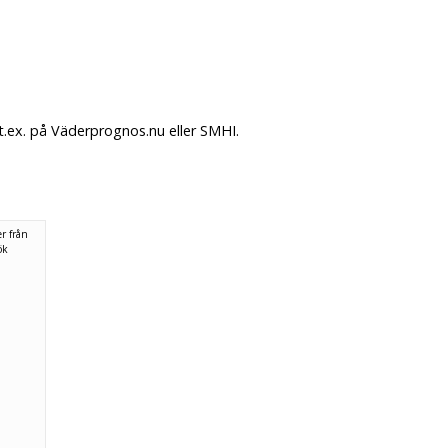
.ex. på Väderprognos.nu eller SMHI.
r från
ök