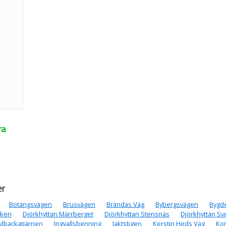
ra
er
Botängsvägen
Brusvägen
Brändas Väg
Bybergsvägen
Bygd
cken
Djörkhyttan Märrberget
Djörkhyttan Stensnäs
Djörkhyttan Sv
ulbackatjärnen
Ingvallsbenning
Jaktstigen
Kerstin Heds Väg
Ko