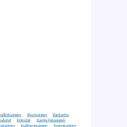
egårdsvägen
Bysjövägen
Bäckarbo
ealund
Eriksdal
Gamla Faluvägen
rsbacken
Kullbergsvägen
Kvarnbacken