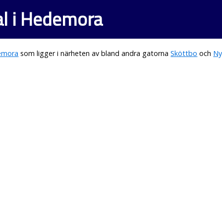
l i Hedemora
emora
som ligger i närheten av bland andra gatorna
Sköttbo
och
Ny