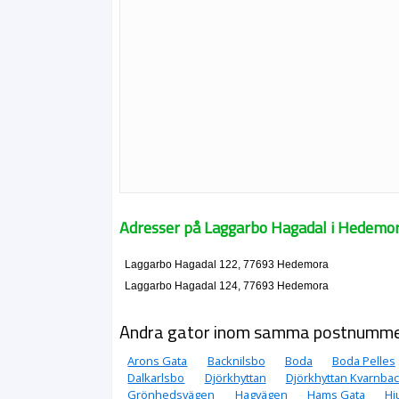
Adresser på Laggarbo Hagadal i Hedemo
Laggarbo Hagadal 122, 77693 Hedemora
Laggarbo Hagadal 124, 77693 Hedemora
Andra gator inom samma postnumm
Arons Gata
Backnilsbo
Boda
Boda Pelles
Dalkarlsbo
Djörkhyttan
Djörkhyttan Kvarnba
Grönhedsvägen
Hagvägen
Hams Gata
Hj