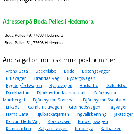
Adresser på Boda Pelles i Hedemora
Boda Pelles 49, 77693 Hedemora
Boda Pelles 51, 77693 Hedemora
Andra gator inom samma postnummer
Arons Gata
Backnilsbo
Boda
Botängsvägen
Brusvägen
Brändas Väg
Bybergsvägen
Bygdegårdsvägen
Bysjövägen
Bäckarbo
Dalkarlsbo
Djörkhyttan
Djörkhyttan Kvarnbacken
Djörkhyttan
Märrberget
Djörkhyttan Stensnäs
Djörkhyttan Svealund
Eriksdal
Gamla Faluvägen
Grönhedsvägen
Hagvägen
Hams Gata
Hjulbackatjärnen
Ingvallsbenning
Jaktstigen
Kerstin Heds Väg
Korsbacken
Kullbergsvägen
Kvarnbacken
Kålgårdsvägen
Källberga
Källbäcken