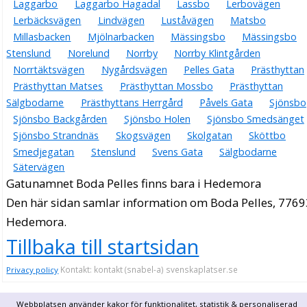
Laggarbo
Laggarbo Hagadal
Lassbo
Lerbovägen
Lerbäcksvägen
Lindvägen
Luståvägen
Matsbo
Millasbacken
Mjölnarbacken
Mässingsbo
Mässingsbo
Stenslund
Norelund
Norrby
Norrby Klintgården
Norrtäktsvägen
Nygårdsvägen
Pelles Gata
Prästhyttan
Prästhyttan Matses
Prästhyttan Mossbo
Prästhyttan
Sälgbodarne
Prästhyttans Herrgård
Påvels Gata
Sjönsbo
Sjönsbo Backgården
Sjönsbo Holen
Sjönsbo Smedsänget
Sjönsbo Strandnäs
Skogsvägen
Skolgatan
Sköttbo
Smedjegatan
Stenslund
Svens Gata
Sälgbodarne
Sätervägen
Gatunamnet Boda Pelles finns bara i Hedemora
Den här sidan samlar information om Boda Pelles, 7769
Hedemora.
Tillbaka till startsidan
Kontakt: kontakt (snabel-a) svenskaplatser.se
Privacy policy
Webbplatsen använder kakor för funktionalitet, statistik & personaliserad