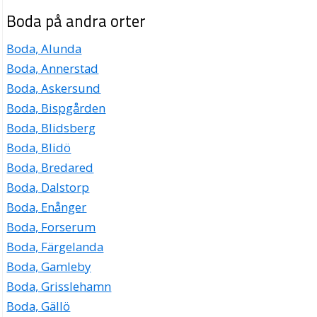
Boda på andra orter
Boda, Alunda
Boda, Annerstad
Boda, Askersund
Boda, Bispgården
Boda, Blidsberg
Boda, Blidö
Boda, Bredared
Boda, Dalstorp
Boda, Enånger
Boda, Forserum
Boda, Färgelanda
Boda, Gamleby
Boda, Grisslehamn
Boda, Gällö