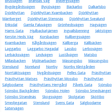
Brusvägen
Brändas Väg
Bybergsvägen
Bygdegårdsvägen
Bysjövägen
Bäckarbo
Dalkarlsbo
Djörkhyttan
Djörkhyttan Kvarnbacken
Djörkhyttan
Märrberget
Djörkhyttan Stensnäs
Djörkhyttan Svealund
Eriksdal
Gamla Faluvägen
Grönhedsvägen
Hagvägen
Hams Gata
Hjulbackatjärnen
Ingvallsbenning
Jaktstigen
Kerstin Heds Väg
Korsbacken
Kullbergsvägen
Kvarnbacken
Kålgårdsvägen
Källberga
Källbäcken
Laggarbo
Laggarbo Hagadal
Lassbo
Lerbovägen
Lerbäcksvägen
Lindvägen
Luståvägen
Matsbo
Millasbacken
Mjölnarbacken
Mässingsbo
Mässingsbo
Stenslund
Norelund
Norrby
Norrby Klintgården
Norrtäktsvägen
Nygårdsvägen
Pelles Gata
Prästhyttan
Prästhyttan Matses
Prästhyttan Mossbo
Prästhyttan
Sälgbodarne
Prästhyttans Herrgård
Påvels Gata
Sjönsbo
Sjönsbo Backgården
Sjönsbo Holen
Sjönsbo Smedsänget
Sjönsbo Strandnäs
Skogsvägen
Skolgatan
Sköttbo
Smedjegatan
Stenslund
Svens Gata
Sälgbodarne
Sätervägen