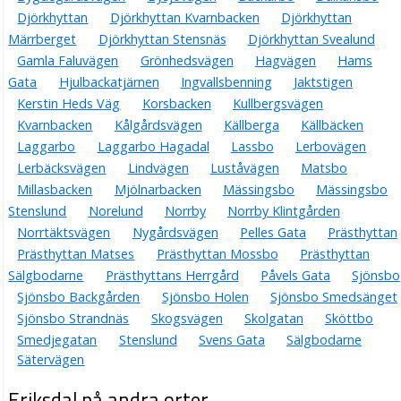
Djörkhyttan
Djörkhyttan Kvarnbacken
Djörkhyttan
Märrberget
Djörkhyttan Stensnäs
Djörkhyttan Svealund
Gamla Faluvägen
Grönhedsvägen
Hagvägen
Hams
Gata
Hjulbackatjärnen
Ingvallsbenning
Jaktstigen
Kerstin Heds Väg
Korsbacken
Kullbergsvägen
Kvarnbacken
Kålgårdsvägen
Källberga
Källbäcken
Laggarbo
Laggarbo Hagadal
Lassbo
Lerbovägen
Lerbäcksvägen
Lindvägen
Luståvägen
Matsbo
Millasbacken
Mjölnarbacken
Mässingsbo
Mässingsbo
Stenslund
Norelund
Norrby
Norrby Klintgården
Norrtäktsvägen
Nygårdsvägen
Pelles Gata
Prästhyttan
Prästhyttan Matses
Prästhyttan Mossbo
Prästhyttan
Sälgbodarne
Prästhyttans Herrgård
Påvels Gata
Sjönsbo
Sjönsbo Backgården
Sjönsbo Holen
Sjönsbo Smedsänget
Sjönsbo Strandnäs
Skogsvägen
Skolgatan
Sköttbo
Smedjegatan
Stenslund
Svens Gata
Sälgbodarne
Sätervägen
Eriksdal på andra orter