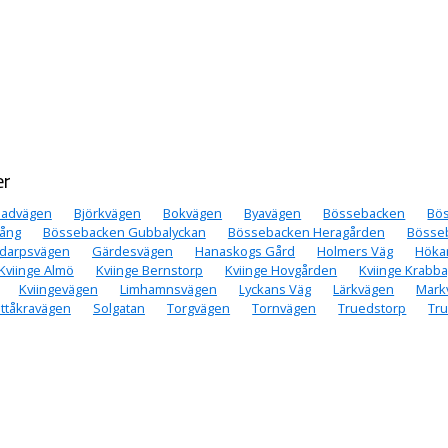
er
Badvägen
Björkvägen
Bokvägen
Byavägen
Bössebacken
Bö
ång
Bössebacken Gubbalyckan
Bössebacken Heragården
Bösse
idarpsvägen
Gärdesvägen
Hanaskogs Gård
Holmers Väg
Höka
Kviinge Almö
Kviinge Bernstorp
Kviinge Hovgården
Kviinge Krabb
Kviingevägen
Limhamnsvägen
Lyckans Väg
Lärkvägen
Mark
ättåkravägen
Solgatan
Torgvägen
Tornvägen
Truedstorp
Tr