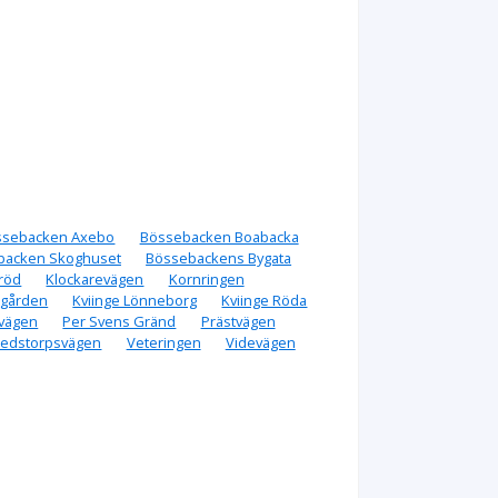
ssebacken Axebo
Bössebacken Boabacka
backen Skoghuset
Bössebackens Bygata
röd
Klockarevägen
Kornringen
agården
Kviinge Lönneborg
Kviinge Röda
vägen
Per Svens Gränd
Prästvägen
uedstorpsvägen
Veteringen
Videvägen