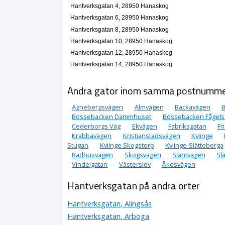
Hantverksgatan 4, 28950 Hanaskog
Hantverksgatan 6, 28950 Hanaskog
Hantverksgatan 8, 28950 Hanaskog
Hantverksgatan 10, 28950 Hanaskog
Hantverksgatan 12, 28950 Hanaskog
Hantverksgatan 14, 28950 Hanaskog
Andra gator inom samma postnumm
Agnebergsvägen
Almvägen
Backavägen
Bössebacken Dammhuset
Bössebacken Fågels
Cederborgs Väg
Ekvägen
Fabriksgatan
Fr
Krabbavägen
Kristianstadsvägen
Kviinge
Stugan
Kviinge Skogstorp
Kviinge-Slätteberga
Radhusvägen
Skogsvägen
Släntvägen
Sl
Vindelgatan
Västerslöv
Åkesvägen
Hantverksgatan på andra orter
Hantverksgatan, Alingsås
Hantverksgatan, Arboga