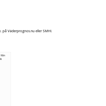
x. på Väderprognos.nu eller SMHI.
 från
ök