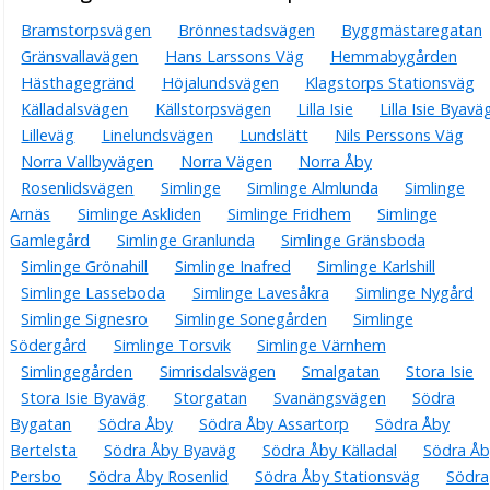
Bramstorpsvägen
Brönnestadsvägen
Byggmästaregatan
Gränsvallavägen
Hans Larssons Väg
Hemmabygården
Hästhagegränd
Höjalundsvägen
Klagstorps Stationsväg
Källadalsvägen
Källstorpsvägen
Lilla Isie
Lilla Isie Byavä
Lilleväg
Linelundsvägen
Lundslätt
Nils Perssons Väg
Norra Vallbyvägen
Norra Vägen
Norra Åby
Rosenlidsvägen
Simlinge
Simlinge Almlunda
Simlinge
Arnäs
Simlinge Askliden
Simlinge Fridhem
Simlinge
Gamlegård
Simlinge Granlunda
Simlinge Gränsboda
Simlinge Grönahill
Simlinge Inafred
Simlinge Karlshill
Simlinge Lasseboda
Simlinge Lavesåkra
Simlinge Nygård
Simlinge Signesro
Simlinge Sonegården
Simlinge
Södergård
Simlinge Torsvik
Simlinge Värnhem
Simlingegården
Simrisdalsvägen
Smalgatan
Stora Isie
Stora Isie Byaväg
Storgatan
Svanängsvägen
Södra
Bygatan
Södra Åby
Södra Åby Assartorp
Södra Åby
Bertelsta
Södra Åby Byaväg
Södra Åby Källadal
Södra Åb
Persbo
Södra Åby Rosenlid
Södra Åby Stationsväg
Södra