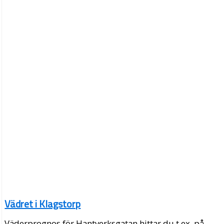
Vädret i Klagstorp
Väderprognos för Hantverksgatan hittar du t.ex. på