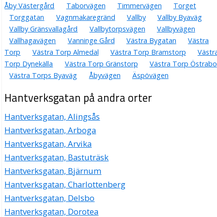
Åby Västergård
Taborvägen
Timmervägen
Torget
Torggatan
Vagnmakaregränd
Vallby
Vallby Byaväg
Vallby Gränsvallagård
Vallbytorpsvägen
Vallbyvägen
Vallhagavägen
Vanninge Gård
Västra Bygatan
Västra
Torp
Västra Torp Almedal
Västra Torp Bramstorp
Västr
Torp Dynekälla
Västra Torp Gränstorp
Västra Torp Östrabo
Västra Torps Byaväg
Åbyvägen
Äspövägen
Hantverksgatan på andra orter
Hantverksgatan, Alingsås
Hantverksgatan, Arboga
Hantverksgatan, Arvika
Hantverksgatan, Bastuträsk
Hantverksgatan, Bjärnum
Hantverksgatan, Charlottenberg
Hantverksgatan, Delsbo
Hantverksgatan, Dorotea