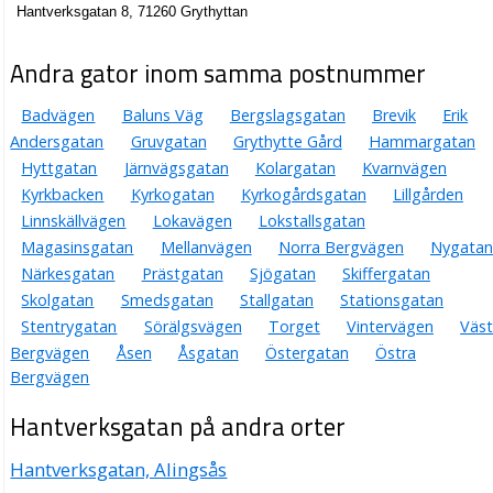
Hantverksgatan 8, 71260 Grythyttan
Andra gator inom samma postnummer
Badvägen
Baluns Väg
Bergslagsgatan
Brevik
Erik
Andersgatan
Gruvgatan
Grythytte Gård
Hammargatan
Hyttgatan
Järnvägsgatan
Kolargatan
Kvarnvägen
Kyrkbacken
Kyrkogatan
Kyrkogårdsgatan
Lillgården
Linnskällvägen
Lokavägen
Lokstallsgatan
Magasinsgatan
Mellanvägen
Norra Bergvägen
Nygatan
Närkesgatan
Prästgatan
Sjögatan
Skiffergatan
Skolgatan
Smedsgatan
Stallgatan
Stationsgatan
Stentrygatan
Sörälgsvägen
Torget
Vintervägen
Väst
Bergvägen
Åsen
Åsgatan
Östergatan
Östra
Bergvägen
Hantverksgatan på andra orter
Hantverksgatan, Alingsås