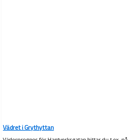
Vädret i Grythyttan
Väderprognos för Hantverksgatan hittar du t.ex. på