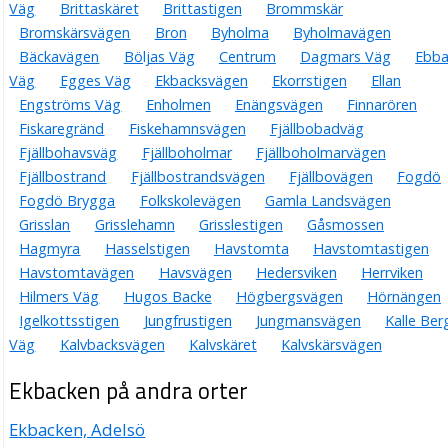
Väg
Brittaskäret
Brittastigen
Brommskär
Bromskärsvägen
Bron
Byholma
Byholmavägen
Bäckavägen
Böljas Väg
Centrum
Dagmars Väg
Ebba
Väg
Egges Väg
Ekbacksvägen
Ekorrstigen
Ellan
Engströms Väg
Enholmen
Enängsvägen
Finnarören
Fiskaregränd
Fiskehamnsvägen
Fjällbobadväg
Fjällbohavsväg
Fjällboholmar
Fjällboholmarvägen
Fjällbostrand
Fjällbostrandsvägen
Fjällbovägen
Fogdö
Fogdö Brygga
Folkskolevägen
Gamla Landsvägen
Grisslan
Grisslehamn
Grisslestigen
Gåsmossen
Hagmyra
Hasselstigen
Havstomta
Havstomtastigen
Havstomtavägen
Havsvägen
Hedersviken
Herrviken
Hilmers Väg
Hugos Backe
Högbergsvägen
Hörnängen
Igelkottsstigen
Jungfrustigen
Jungmansvägen
Kalle Ber
Väg
Kalvbacksvägen
Kalvskäret
Kalvskärsvägen
Ekbacken på andra orter
Ekbacken, Adelsö