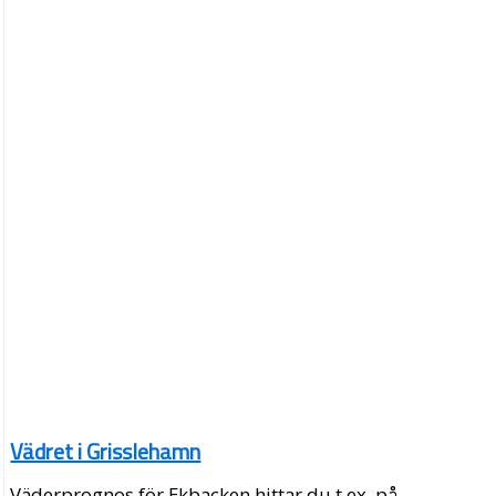
Vädret i Grisslehamn
Väderprognos för Ekbacken hittar du t.ex. på