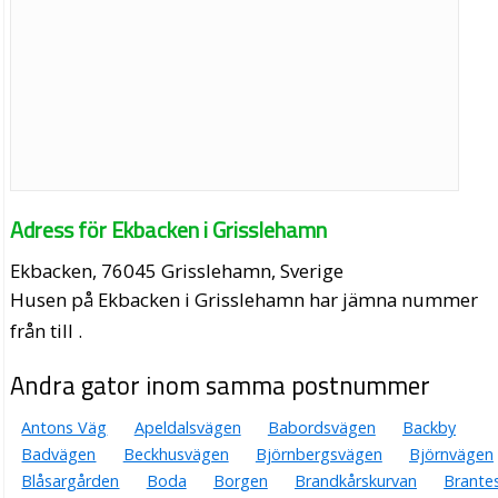
Adress för Ekbacken i Grisslehamn
Ekbacken, 76045 Grisslehamn, Sverige
Husen på Ekbacken i Grisslehamn har jämna nummer
från till .
Andra gator inom samma postnummer
Antons Väg
Apeldalsvägen
Babordsvägen
Backby
Badvägen
Beckhusvägen
Björnbergsvägen
Björnvägen
Blåsargården
Boda
Borgen
Brandkårskurvan
Brante