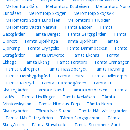
Mellomtorp Gård
Mellomtorp Kubbåsen
Mellomtorp Norr
Lundåsen
Mellomtorp Skogen
Mellomtorp Skogsvik
Mellomtorp Södra Lundåsen
Mellomtorp Talludden
Mellomtorp Västra Vasavik
Tämta Backen
Tämta
Backgården
Tämta Berget
Tämta Bergsgården
Tämta
Björket
Tämta Björkhaga
Tämta Björkhem
Tämta
Björkäng
Tämta Bryngelid
Tämta Dammbacken
Tämta
Deragården
Tämta Drevered
Tämta Ekenäs
Tämta
Ekhaga
Tämta Ekäng
Tämta Farstorp
Tämta Granängen
Tämta Gullregnet
Tämta Hasselberget
Tämta Havräng
Tämta Hembygdsgård
Tämta Hestra
Tämta Hälletorpet
Tämta Kartryd
Tämta Kil Kronogården
Tämta Kil
Skattegården
Tämta Kilsand
Tämta Korsbacken
Tämta
Ladås
Tämta Lindängen
Tämta Melvåsen
Tämta
Missionskyrkan
Tämta Nikolaus Torp
Tämta Norra
Skattegården
Tämta Näs Strand
Tämta Näs Västergården
Tämta Näs Östergården
Tämta Skogsgläntan
Tämta
Skolgården
Tämta Stavabacke
Tämta Stommens Gård