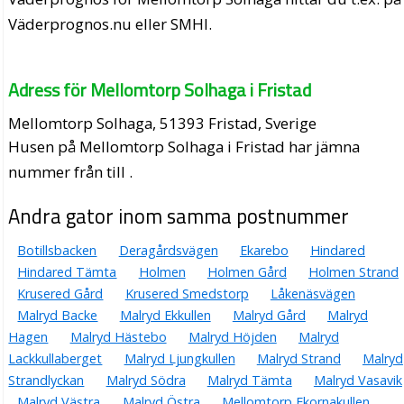
Väderprognos.nu eller SMHI.
Adress för Mellomtorp Solhaga i Fristad
Mellomtorp Solhaga, 51393 Fristad, Sverige
Husen på Mellomtorp Solhaga i Fristad har jämna
nummer från till .
Andra gator inom samma postnummer
Botillsbacken
Deragårdsvägen
Ekarebo
Hindared
Hindared Tämta
Holmen
Holmen Gård
Holmen Strand
Krusered Gård
Krusered Smedstorp
Låkenäsvägen
Malryd Backe
Malryd Ekkullen
Malryd Gård
Malryd
Hagen
Malryd Hästebo
Malryd Höjden
Malryd
Lackkullaberget
Malryd Ljungkullen
Malryd Strand
Malryd
Strandlyckan
Malryd Södra
Malryd Tämta
Malryd Vasavik
Malryd Västra
Malryd Östra
Mellomtorp Ekornakullen