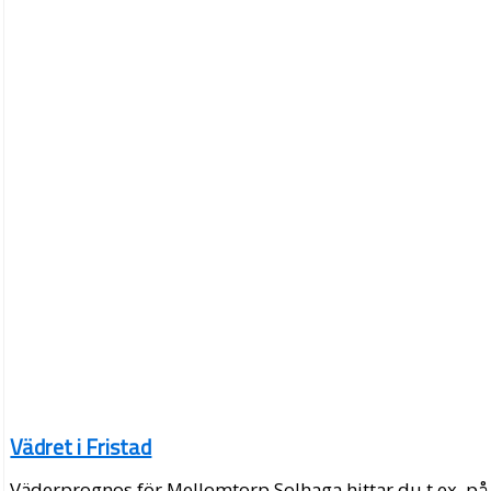
Vädret i Fristad
Väderprognos för Mellomtorp Solhaga hittar du t.ex. på