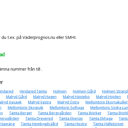
 du t.ex. på Väderprognos.nu eller SMHI.
tad
ämna nummer från till .
er
indared
Hindared Tämta
Holmen
Holmen Gård
Holmen Strand
Malryd Gård
Malryd Hagen
Malryd Hästebo
Malryd Höjden
alryd Vasavik
Malryd Västra
Malryd Östra
Mellomtorp Ekornakulle
n
Mellomtorp Skogsvik
Mellomtorp Solhaga
Mellomtorp Södra Lu
en
Tämta Berget
Tämta Bergsgården
Tämta Björket
Tämta Björ
Deragården
Tämta Drevered
Tämta Ekenäs
Tämta Ekhaga
Tämt
 Havräng
Tämta Hembygdsgård
Tämta Hestra
Tämta Hälletorpet