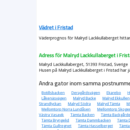
Vädret i Fristad
Väderprognos för Malryd Lackkullaberget hittar
Adress för Malryd Lackkullaberget i Fris
Malryd Lackkullaberget, 51393 Fristad, Sverige
Husen på Malryd Lackkullaberget i Fristad har j
Andra gator inom samma postnumm
Botillsbacken
Deragårdsvägen
Ekarebo
H
Låkenäsvägen
Malryd Backe
Malryd Ekkullen
Strandlyckan
Malryd Södra
Malryd Tämta
M
Mellomtorp Norra Lundåsen
Mellomtorp Skoge
Västra Vasavik
Tämta Backen
Tämta Backgård
Tämta Bryngelid
Tämta Dammbacken
Tämta 
Tämta Gullregnet
Tämta Hasselberget
Tämta