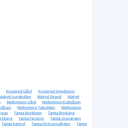
Krusered Gård
Krusered Smedstorp
Malryd Ljungkullen
Malryd Strand
Malryd
n
Mellomtorp Gård
Mellomtorp Kubbåsen
ndåsen
Mellomtorp Talludden
Mellomtorp
khaga
Tämta Björkhem
Tämta Björkäng
a Ekäng
Tämta Farstorp
Tämta Granängen
Tämta Kartryd
Tämta Kil Kronogården
Tämta