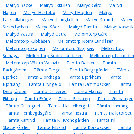
Malryd Backe
Malryd Ekkullen
Malryd Gård
Malryd
Hagen
Malryd Hästebo
Malryd Höjden
Malryd
Lackkullaberget
Malryd Ljungkullen
Malryd Strand
Malryd
Strandlyckan
Malryd Södra
Malryd Tämta
Malryd Vasavik
Malryd Västra
Malryd Östra
Mellomtorp Gård
Mellomtorp Kubbåsen
Mellomtorp Norra Lundåsen
Mellomtorp Skogen
Mellomtorp Skogsvik
Mellomtorp
Solhaga
Mellomtorp Södra Lundåsen
Mellomtorp Talludden
Mellomtorp Västra Vasavik
Tämta Backen
Tämta
Backgården
Tämta Berget
Tämta Bergsgården
Tämta
Björket
Tämta Björkhaga
Tämta Björkhem
Tämta
Björkäng
Tämta Bryngelid
Tämta Dammbacken
Tämta
Deragården
Tämta Drevered
Tämta Ekenäs
Tämta
Ekhaga
Tämta Ekäng
Tämta Farstorp
Tämta Granängen
Tämta Gullregnet
Tämta Hasselberget
Tämta Havräng
Tämta Hembygdsgård
Tämta Hestra
Tämta Hälletorpet
Tämta Kartryd
Tämta Kil Kronogården
Tämta Kil
Skattegården
Tämta Kilsand
Tämta Korsbacken
Tämta