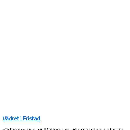
Vädret i Fristad
Väderprognos för Mellomtorp Ekornakullen hittar du