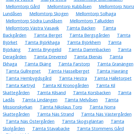
Mellomtorp Gård
Mellomtorp Kubbåsen
Mellomtorp Norr
Lundåsen
Mellomtorp Skogen
Mellomtorp Solhaga
Mellomtorp Södra Lundåsen
Mellomtorp Talludden
Mellomtorp Västra Vasavik
Tämta Backen
Tämta
Backgården
Tämta Berget
Tämta Bergsgården
Tämta
Björket
Tämta Björkhaga
Tämta Björkhem
Tämta
Björkäng
Tämta Bryngelid
Tämta Dammbacken
Tämta
Deragården
Tämta Drevered
Tämta Ekenäs
Tämta
Ekhaga
Tämta Ekäng
Tämta Farstorp
Tämta Granängen
Tämta Gullregnet
Tämta Hasselberget
Tämta Havräng
Tämta Hembygdsgård
Tämta Hestra
Tämta Hälletorpet
Tämta Kartryd
Tämta Kil Kronogården
Tämta Kil
Skattegården
Tämta Kilsand
Tämta Korsbacken
Tämta
Ladås
Tämta Lindängen
Tämta Melvåsen
Tämta
Missionskyrkan
Tämta Nikolaus Torp
Tämta Norra
Skattegården
Tämta Näs Strand
Tämta Näs Västergården
Tämta Näs Östergården
Tämta Skogsgläntan
Tämta
Skolgården
Tämta Stavabacke
Tämta Stommens Gård