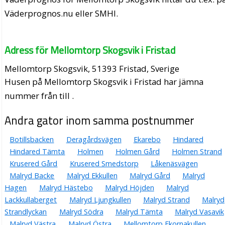
Väderprognos.nu eller SMHI.
Adress för Mellomtorp Skogsvik i Fristad
Mellomtorp Skogsvik, 51393 Fristad, Sverige
Husen på Mellomtorp Skogsvik i Fristad har jämna
nummer från till .
Andra gator inom samma postnummer
Botillsbacken
Deragårdsvägen
Ekarebo
Hindared
Hindared Tämta
Holmen
Holmen Gård
Holmen Strand
Krusered Gård
Krusered Smedstorp
Låkenäsvägen
Malryd Backe
Malryd Ekkullen
Malryd Gård
Malryd
Hagen
Malryd Hästebo
Malryd Höjden
Malryd
Lackkullaberget
Malryd Ljungkullen
Malryd Strand
Malryd
Strandlyckan
Malryd Södra
Malryd Tämta
Malryd Vasavik
Malryd Västra
Malryd Östra
Mellomtorp Ekornakullen