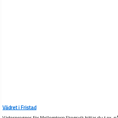
Vädret i Fristad
Väderprognos för Mellomtorp Skogsvik hittar du t.ex. p