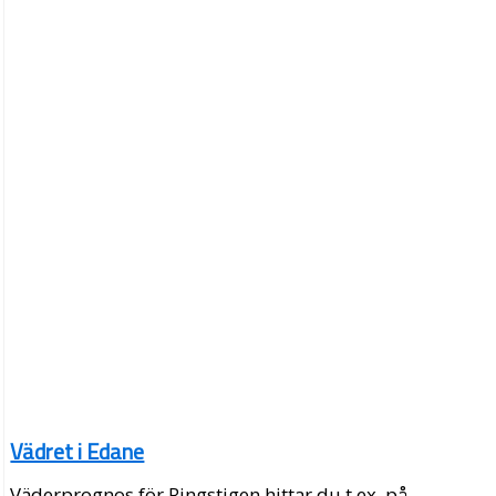
Vädret i Edane
Väderprognos för Ringstigen hittar du t.ex. på