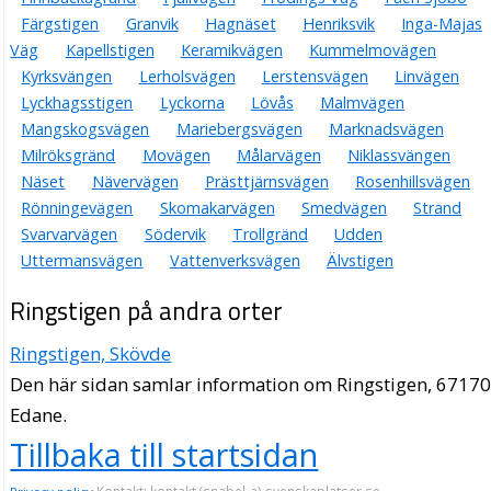
Färgstigen
Granvik
Hagnäset
Henriksvik
Inga-Majas
Väg
Kapellstigen
Keramikvägen
Kummelmovägen
Kyrksvängen
Lerholsvägen
Lerstensvägen
Linvägen
Lyckhagsstigen
Lyckorna
Lövås
Malmvägen
Mangskogsvägen
Mariebergsvägen
Marknadsvägen
Milröksgränd
Movägen
Målarvägen
Niklassvängen
Näset
Nävervägen
Prästtjärnsvägen
Rosenhillsvägen
Rönningevägen
Skomakarvägen
Smedvägen
Strand
Svarvarvägen
Södervik
Trollgränd
Udden
Uttermansvägen
Vattenverksvägen
Älvstigen
Ringstigen på andra orter
Ringstigen, Skövde
Den här sidan samlar information om Ringstigen, 67170
Edane.
Tillbaka till startsidan