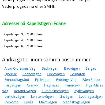
Väderprognos.nu eller SMHI.
Adresser på Kapellstigen i Edane
Kapellstigen 3, 67170 Edane
Kapellstigen 4, 67170 Edane
Kapellstigen 6, 67170 Edane
Andra gator inom samma postnummer
Arvid Olofssons Väg
Backvägen
Badvägen
Berget
Björkvik
Edanevägen
Edevivägen
Edsgatan
Finnbackagränd
Fjällvägen
Frödings Väg
Fåen Sjöbo
Färgstigen
Granvik
Hagnäset
Henriksvik
Inga-Majas
Väg
Keramikvägen
Kummelmovägen
Kyrksvängen
Lerholsvägen
Lerstensvägen
Linvägen
Lyckhagsstigen
Lyckorna
Lövås
Malmvägen
Mangskogsvägen