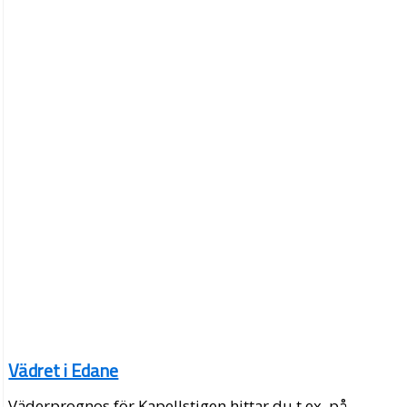
Vädret i Edane
Väderprognos för Kapellstigen hittar du t.ex. på