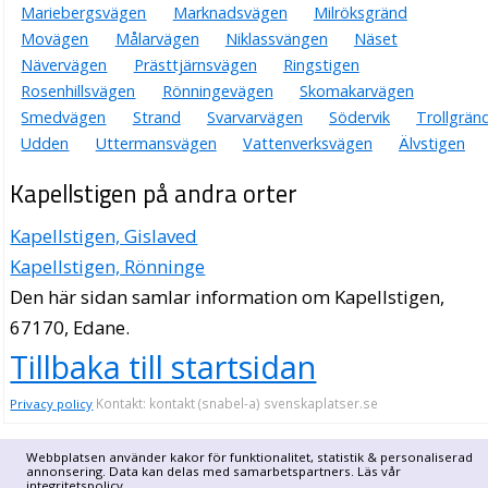
Mariebergsvägen
Marknadsvägen
Milröksgränd
Movägen
Målarvägen
Niklassvängen
Näset
Nävervägen
Prästtjärnsvägen
Ringstigen
Rosenhillsvägen
Rönningevägen
Skomakarvägen
Smedvägen
Strand
Svarvarvägen
Södervik
Trollgrän
Udden
Uttermansvägen
Vattenverksvägen
Älvstigen
Kapellstigen på andra orter
Kapellstigen, Gislaved
Kapellstigen, Rönninge
Den här sidan samlar information om Kapellstigen,
67170, Edane.
Tillbaka till startsidan
Kontakt: kontakt (snabel-a) svenskaplatser.se
Privacy policy
Webbplatsen använder kakor för funktionalitet, statistik & personaliserad
annonsering. Data kan delas med samarbetspartners. Läs vår
integritetspolicy
.