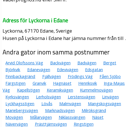
Adress för Lyckorna i Edane
Lyckorna, 67170 Edane, Sverige
Husen på Lyckorna i Edane har jämna nummer från till .
Andra gator inom samma postnummer
Arvid Olofssons Väg
Backvägen
Badvägen
Berget
Björkvik
Edanevägen
Edevivägen
Edsgatan
Finnbackagränd
Fjällvägen
Frödings Väg
Fåen Sjöbo
Färgstigen
Granvik
Hagnäset
Henriksvik
Inga-Majas
Väg
Kapellstigen
Keramikvägen
Kummelmovägen
Kyrksvängen
Lerholsvägen
Lerstensvägen
Linvägen
Lyckhagsstigen
Lövås
Malmvägen
Mangskogsvägen
Mariebergsvägen
Marknadsvägen
Milröksgränd
Movägen
Målarvägen
Niklassvängen
Näset
Nävervägen
Prästtjärnsvägen
Ringstigen