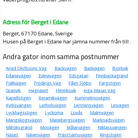
Adress för Berget i Edane
Berget, 67170 Edane, Sverige
Husen på Berget i Edane har jämna nummer från till .
Andra gator inom samma postnummer
Arvid Olofssons Väg
Backvägen
Badvägen
Björkvik
Edanevägen
Edevivägen
Edsgatan
Finnbackagränd
Fjällvägen
Frödings Väg
Fåen Sjöbo
Färgstigen
Granvik
Hagnäset
Henriksvik
Inga-Majas Väg
Kapellstigen
Keramikvägen
Kummelmovägen
Kyrksvängen
Lerholsvägen
Lerstensvägen
Linvägen
Lyckhagsstigen
Lyckorna
Lövås
Malmvägen
Mangskogsvägen
Mariebergsvägen
Marknadsvägen
Milröksgränd
Movägen
Målarvägen
Niklassvängen
Näset
Nävervägen
Prästtjärnsvägen
Ringstigen