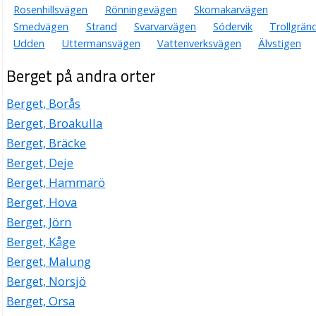
Rosenhillsvägen
Rönningevägen
Skomakarvägen
Smedvägen
Strand
Svarvarvägen
Södervik
Trollgrän
Udden
Uttermansvägen
Vattenverksvägen
Älvstigen
Berget på andra orter
Berget, Borås
Berget, Broakulla
Berget, Bräcke
Berget, Deje
Berget, Hammarö
Berget, Hova
Berget, Jörn
Berget, Kåge
Berget, Malung
Berget, Norsjö
Berget, Orsa