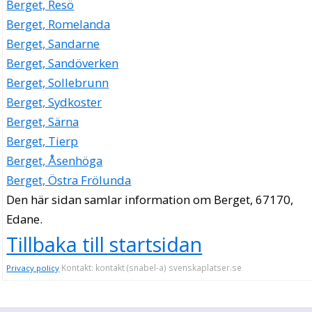
Berget, Resö
Berget, Romelanda
Berget, Sandarne
Berget, Sandöverken
Berget, Sollebrunn
Berget, Sydkoster
Berget, Särna
Berget, Tierp
Berget, Åsenhöga
Berget, Östra Frölunda
Den här sidan samlar information om Berget, 67170,
Edane.
Tillbaka till startsidan
Kontakt: kontakt (snabel-a) svenskaplatser.se
Privacy policy