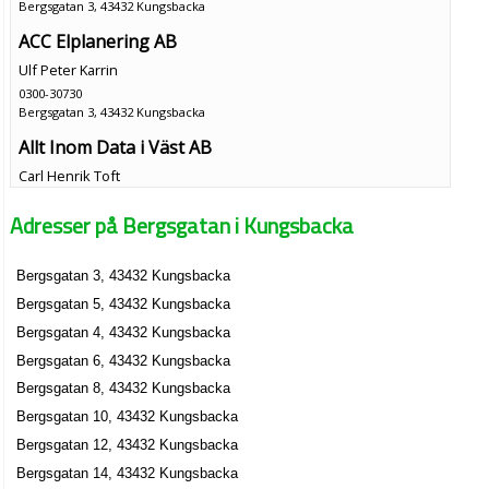
Bergsgatan 3, 43432 Kungsbacka
ACC Elplanering AB
Ulf Peter Karrin
0300-30730
Bergsgatan 3, 43432 Kungsbacka
Allt Inom Data i Väst AB
Carl Henrik Toft
Bergsgatan 3, 43432 Kungsbacka
Adresser på Bergsgatan i Kungsbacka
B.K. Delsjömotet AB
Bergsgatan 3, 43432 Kungsbacka
Claes Jörgen Samuelsson
Bergsgatan 5, 43432 Kungsbacka
031-7334360
Bergsgatan 3, 43432 Kungsbacka
Bergsgatan 4, 43432 Kungsbacka
Info.log.se i Mölndal AB
Bergsgatan 6, 43432 Kungsbacka
Hans Gustav Kollberg
Bergsgatan 8, 43432 Kungsbacka
0300-13230
Bergsgatan 10, 43432 Kungsbacka
Bergsgatan 3, 43432 Kungsbacka
Bergsgatan 12, 43432 Kungsbacka
J. Samuelsson Holding AB
Bergsgatan 14, 43432 Kungsbacka