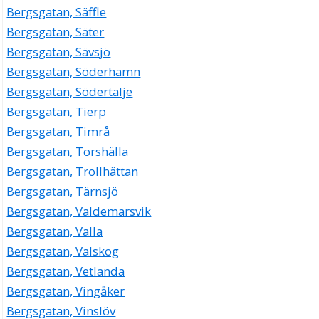
Bergsgatan, Säffle
Bergsgatan, Säter
Bergsgatan, Sävsjö
Bergsgatan, Söderhamn
Bergsgatan, Södertälje
Bergsgatan, Tierp
Bergsgatan, Timrå
Bergsgatan, Torshälla
Bergsgatan, Trollhättan
Bergsgatan, Tärnsjö
Bergsgatan, Valdemarsvik
Bergsgatan, Valla
Bergsgatan, Valskog
Bergsgatan, Vetlanda
Bergsgatan, Vingåker
Bergsgatan, Vinslöv