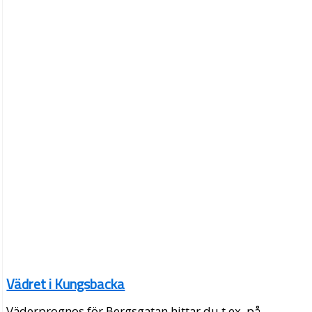
Vädret i Kungsbacka
Väderprognos för Bergsgatan hittar du t.ex. på