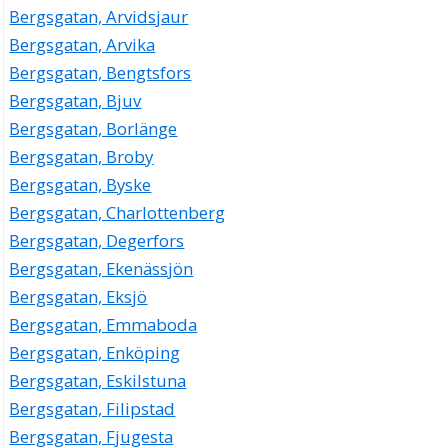
Bergsgatan, Arvidsjaur
Bergsgatan, Arvika
Bergsgatan, Bengtsfors
Bergsgatan, Bjuv
Bergsgatan, Borlänge
Bergsgatan, Broby
Bergsgatan, Byske
Bergsgatan, Charlottenberg
Bergsgatan, Degerfors
Bergsgatan, Ekenässjön
Bergsgatan, Eksjö
Bergsgatan, Emmaboda
Bergsgatan, Enköping
Bergsgatan, Eskilstuna
Bergsgatan, Filipstad
Bergsgatan, Fjugesta