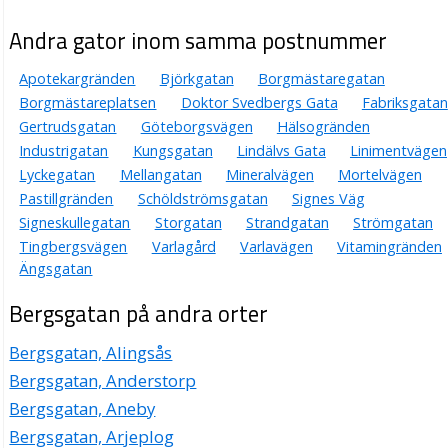
Claes Jörgen Samuelsson
Bergsgatan 3, 43432 Kungsbacka
Andra gator inom samma postnummer
Kungsbacka Arkitektkontor AB
Apotekargränden
Björkgatan
Borgmästaregatan
Bo Ingvar Palmqvist
Borgmästareplatsen
Doktor Svedbergs Gata
Fabriksgatan
0300-17119
Gertrudsgatan
Göteborgsvägen
Hälsogränden
Bergsgatan 3, 43432 Kungsbacka
Industrigatan
Kungsgatan
Lindälvs Gata
Linimentvägen
Samuelsson & Co AB
Lyckegatan
Mellangatan
Mineralvägen
Mortelvägen
Claes Jörgen Samuelsson
Pastillgränden
Schöldströmsgatan
Signes Väg
Bergsgatan 3, 43432 Kungsbacka
Signeskullegatan
Storgatan
Strandgatan
Strömgatan
Tingbergsvägen
Varlagård
Varlavägen
Vitamingränden
Strandell Arkitektkontor AB
Ängsgatan
Conny Thure Ronald Strandell
Bergsgatan på andra orter
0300-13314
Bergsgatan 3, 43432 Kungsbacka
Bergsgatan, Alingsås
Bergsgatans Psykoterapimottagning
Bergsgatan, Anderstorp
Eva Agneta Glass
Bergsgatan, Aneby
031-137067
Bergsgatan 5, 43432 Kungsbacka
Bergsgatan, Arjeplog