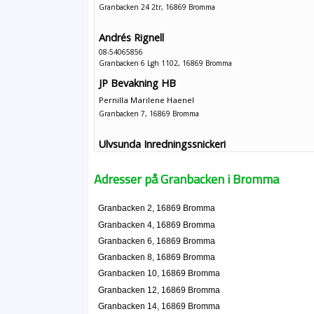
Granbacken 24 2tr, 16869 Bromma
Andrés Rignell
08-54065856
Granbacken 6 Lgh 1102, 16869 Bromma
JP Bevakning HB
Pernilla Marilene Haenel
Granbacken 7, 16869 Bromma
Ulvsunda Inredningssnickeri
Christian Lenåsen
08-259646
Adresser på Granbacken i Bromma
Granbacken 7 A, 16869 Bromma
Sahlberg form & foto
Granbacken 2, 16869 Bromma
Björn Ivan Sahlberg
Granbacken 4, 16869 Bromma
08-58039493
Granbacken 6, 16869 Bromma
Granbacken 7 Lgh 1202, 16869 Bromma
Granbacken 8, 16869 Bromma
Granbacken 10, 16869 Bromma
Granbacken 12, 16869 Bromma
Granbacken 14, 16869 Bromma