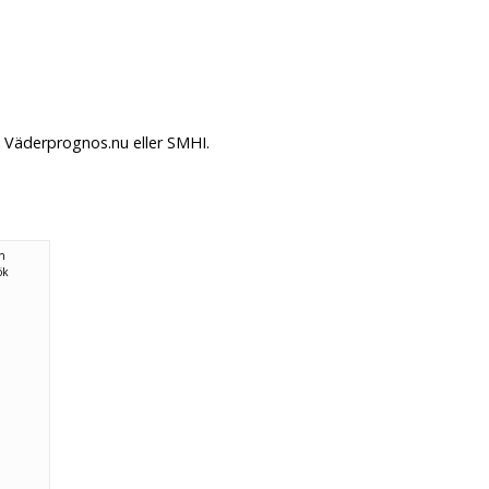
å Väderprognos.nu eller SMHI.
ån
ök