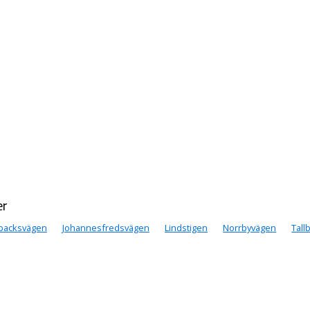
er
backsvägen
Johannesfredsvägen
Lindstigen
Norrbyvägen
Tall