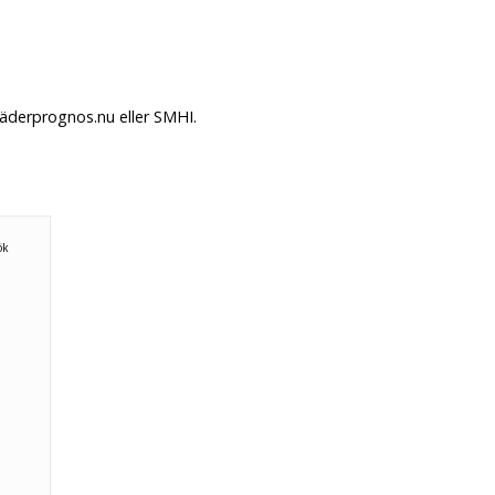
Väderprognos.nu eller SMHI.
ök