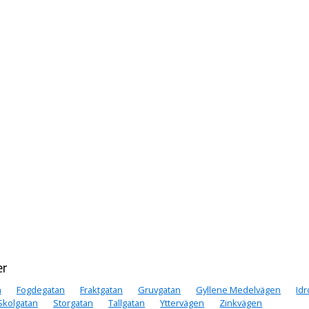
er
n
Fogdegatan
Fraktgatan
Gruvgatan
Gyllene Medelvägen
Id
Skolgatan
Storgatan
Tallgatan
Yttervägen
Zinkvägen