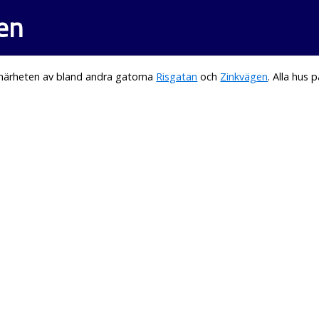
den
 närheten av bland andra gatorna
Risgatan
och
Zinkvägen
. Alla hus