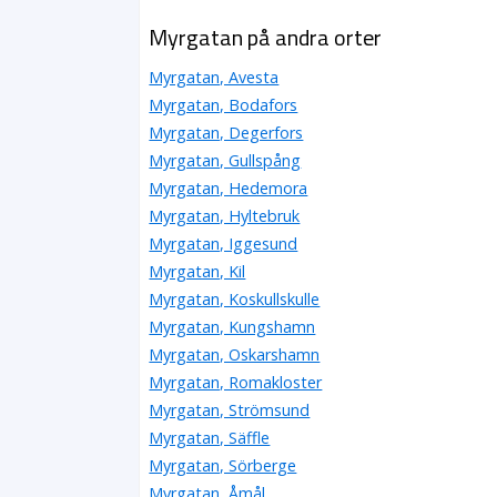
Myrgatan på andra orter
Myrgatan, Avesta
Myrgatan, Bodafors
Myrgatan, Degerfors
Myrgatan, Gullspång
Myrgatan, Hedemora
Myrgatan, Hyltebruk
Myrgatan, Iggesund
Myrgatan, Kil
Myrgatan, Koskullskulle
Myrgatan, Kungshamn
Myrgatan, Oskarshamn
Myrgatan, Romakloster
Myrgatan, Strömsund
Myrgatan, Säffle
Myrgatan, Sörberge
Myrgatan, Åmål