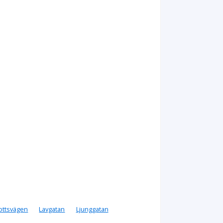
rottsvägen
Lavgatan
Ljunggatan