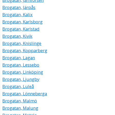
Brogatan, Järnforsen
Brogatan, Järpås
Brogatan, Kalix
Brogatan, Karlsborg
Brogatan, Karlstad
Brogatan, Kivik
Brogatan, Knislinge
Brogatan, Kopparberg
Brogatan, Lagan
Brogatan, Lessebo
Brogatan, Linköping
Brogatan, Ljungby
Brogatan, Luleå
Brogatan, Lönneberga
Brogatan, Malmö
Brogatan, Malung