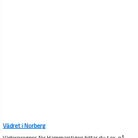
Vädret i Norberg
Väderprognos för Hammarstigen hittar du t.ex. på