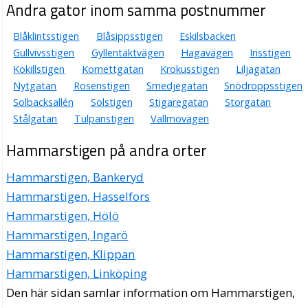
Andra gator inom samma postnummer
Blåklintsstigen
Blåsippsstigen
Eskilsbacken
Gullvivsstigen
Gyllentäktvägen
Hagavägen
Irisstigen
Kokillstigen
Kornettgatan
Krokusstigen
Liljagatan
Nytgatan
Rosenstigen
Smedjegatan
Snödroppsstigen
Solbacksallén
Solstigen
Stigaregatan
Storgatan
Stålgatan
Tulpanstigen
Vallmovägen
Hammarstigen på andra orter
Hammarstigen, Bankeryd
Hammarstigen, Hasselfors
Hammarstigen, Hölö
Hammarstigen, Ingarö
Hammarstigen, Klippan
Hammarstigen, Linköping
Den här sidan samlar information om Hammarstigen,