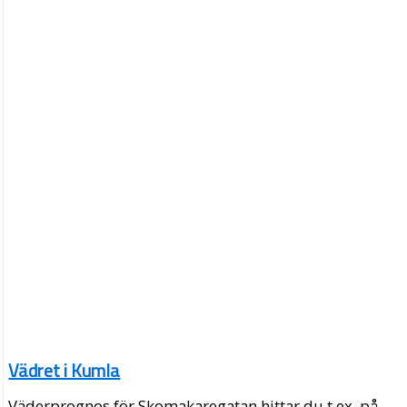
Vädret i Kumla
Väderprognos för Skomakaregatan hittar du t.ex. på