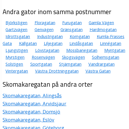
Andra gator inom samma postnummer
Björkstigen
Floragatan
Furugatan
Gamla Vägen
Gartzvägen
Genvägen
Gränsgatan
Hardmogatan
Idrottsgatan
Industrigatan
Korngatan
Kumla-Frasses
Gata
Källgatan
Liljegatan
Lindåsgatan
Linnégatan
Ljungstigen
Lövstagatan
Mossbanegatan
Myntgatan
Myrstigen
Rosenvägen
Skogsvägen
Solhemsgatan
Solstigen
Sportgatan
Stjärngatan
Vandrargatan
Vintergatan
Västra Drottninggatan
Västra Gatan
Skomakaregatan på andra orter
Skomakaregatan, Alingsås
Skomakaregatan, Arvidsjaur
Skomakaregatan, Domsjö
Skomakaregatan, Eslöv
Skomakaregatan, Göteborg