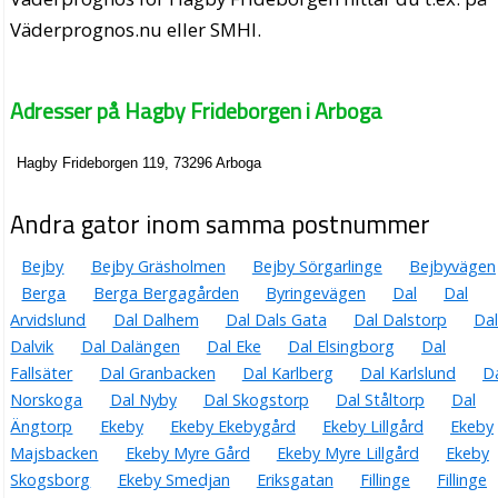
Väderprognos.nu eller SMHI.
Adresser på Hagby Frideborgen i Arboga
Hagby Frideborgen 119, 73296 Arboga
Andra gator inom samma postnummer
Bejby
Bejby Gräsholmen
Bejby Sörgarlinge
Bejbyvägen
Berga
Berga Bergagården
Byringevägen
Dal
Dal
Arvidslund
Dal Dalhem
Dal Dals Gata
Dal Dalstorp
Da
Dalvik
Dal Dalängen
Dal Eke
Dal Elsingborg
Dal
Fallsäter
Dal Granbacken
Dal Karlberg
Dal Karlslund
D
Norskoga
Dal Nyby
Dal Skogstorp
Dal Ståltorp
Dal
Ängtorp
Ekeby
Ekeby Ekebygård
Ekeby Lillgård
Ekeby
Majsbacken
Ekeby Myre Gård
Ekeby Myre Lillgård
Ekeby
Skogsborg
Ekeby Smedjan
Eriksgatan
Fillinge
Fillinge