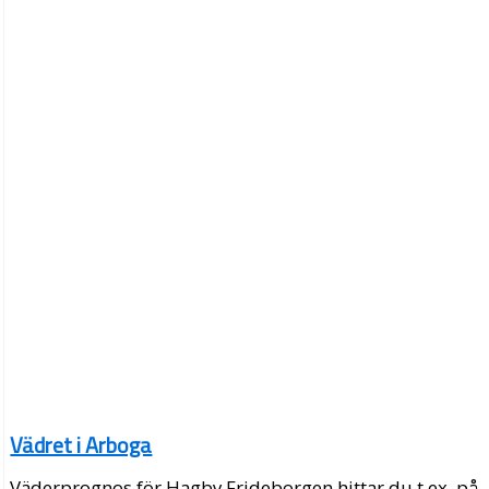
Vädret i Arboga
Väderprognos för Hagby Frideborgen hittar du t.ex. på