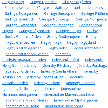
Berglingstorp
Fillinge Björkebo
Fillinge Sörgården
Fjärsmansvägen
Fågryte
Garlinge
Garlinge Axel Karls
Garlinge Elovsgården
Garlinge Enebopark
Garlinge Fridhem
Garlinge Granlund
Garlinge Nornbergs
Garlinge Norrgårde
Garlinge Skatberget
Garlinge Stenhagen
Garlinge Stora
Hagen
Garlinge Sågbacken
Garlinge Torpet
Godby
Godby Gammelgården
Godby Godbyhöjden
Hagby
Hagby Granbacken
Hagby Haga
Hagby Hagbylund
Hagby Kastanjegården
Hagby Rabo
Jäders Kraftstation
Jäders Kraftstation Kvarnen
Jädersbruk
Trädgårdsmästarbostaden
Jädersbruks Gård
Jädersbruks
Herrgård
Jädersby
Jädersby Eriksberg
Jädersby Forshaga
Jädersby Fördärvet
Jädersby Gamla Affären
Jädersby
Kristinelund
Jädersby Rosens Stuga
Jädersby
Rättarbostaden
Jädersby Solhem
Jädersby Svärdsro
Jädersby Tallbo
Jädersholme
Jädersholme
Hammarsmedsgården
Jädersholme Maskinistbostaden
Jädersholme Missionshuset
Jädersholme Mjölnargården
Jädersholme Museum
Jädersholme Rosenborg