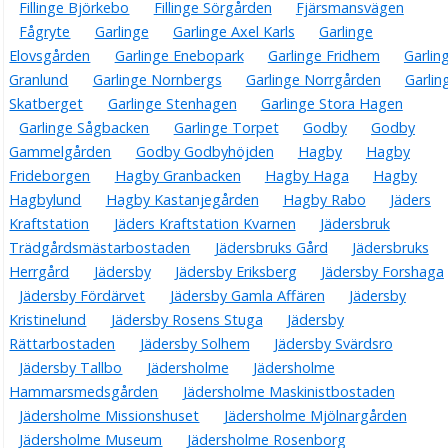
Fillinge Björkebo
Fillinge Sörgården
Fjärsmansvägen
Fågryte
Garlinge
Garlinge Axel Karls
Garlinge
Elovsgården
Garlinge Enebopark
Garlinge Fridhem
Garlin
Granlund
Garlinge Nornbergs
Garlinge Norrgården
Garlin
Skatberget
Garlinge Stenhagen
Garlinge Stora Hagen
Garlinge Sågbacken
Garlinge Torpet
Godby
Godby
Gammelgården
Godby Godbyhöjden
Hagby
Hagby
Frideborgen
Hagby Granbacken
Hagby Haga
Hagby
Hagbylund
Hagby Kastanjegården
Hagby Rabo
Jäders
Kraftstation
Jäders Kraftstation Kvarnen
Jädersbruk
Trädgårdsmästarbostaden
Jädersbruks Gård
Jädersbruks
Herrgård
Jädersby
Jädersby Eriksberg
Jädersby Forshaga
Jädersby Fördärvet
Jädersby Gamla Affären
Jädersby
Kristinelund
Jädersby Rosens Stuga
Jädersby
Rättarbostaden
Jädersby Solhem
Jädersby Svärdsro
Jädersby Tallbo
Jädersholme
Jädersholme
Hammarsmedsgården
Jädersholme Maskinistbostaden
Jädersholme Missionshuset
Jädersholme Mjölnargården
Jädersholme Museum
Jädersholme Rosenborg