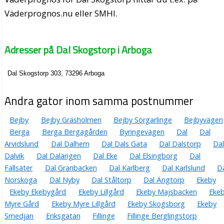
Väderprognos.nu eller SMHI.
Adresser på Dal Skogstorp i Arboga
Dal Skogstorp 303, 73296 Arboga
Andra gator inom samma postnummer
Bejby
Bejby Gräsholmen
Bejby Sörgarlinge
Bejbyvägen
Berga
Berga Bergagården
Byringevägen
Dal
Dal
Arvidslund
Dal Dalhem
Dal Dals Gata
Dal Dalstorp
Da
Dalvik
Dal Dalängen
Dal Eke
Dal Elsingborg
Dal
Fallsäter
Dal Granbacken
Dal Karlberg
Dal Karlslund
D
Norskoga
Dal Nyby
Dal Ståltorp
Dal Ängtorp
Ekeby
Ekeby Ekebygård
Ekeby Lillgård
Ekeby Majsbacken
Eke
Myre Gård
Ekeby Myre Lillgård
Ekeby Skogsborg
Ekeby
Smedjan
Eriksgatan
Fillinge
Fillinge Berglingstorp