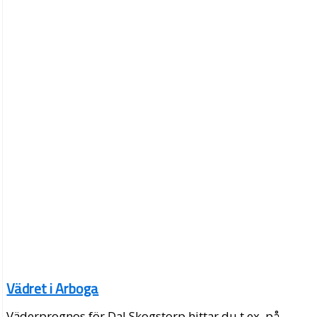
Vädret i Arboga
Väderprognos för Dal Skogstorp hittar du t.ex. på