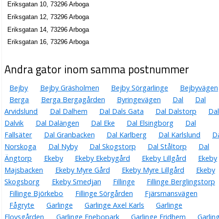
Eriksgatan 10, 73296 Arboga
Eriksgatan 12, 73296 Arboga
Eriksgatan 14, 73296 Arboga
Eriksgatan 16, 73296 Arboga
Andra gator inom samma postnummer
Bejby
Bejby Gräsholmen
Bejby Sörgarlinge
Bejbyvägen
Berga
Berga Bergagården
Byringevägen
Dal
Dal
Arvidslund
Dal Dalhem
Dal Dals Gata
Dal Dalstorp
Da
Dalvik
Dal Dalängen
Dal Eke
Dal Elsingborg
Dal
Fallsäter
Dal Granbacken
Dal Karlberg
Dal Karlslund
D
Norskoga
Dal Nyby
Dal Skogstorp
Dal Ståltorp
Dal
Ängtorp
Ekeby
Ekeby Ekebygård
Ekeby Lillgård
Ekeby
Majsbacken
Ekeby Myre Gård
Ekeby Myre Lillgård
Ekeby
Skogsborg
Ekeby Smedjan
Fillinge
Fillinge Berglingstorp
Fillinge Björkebo
Fillinge Sörgården
Fjärsmansvägen
Fågryte
Garlinge
Garlinge Axel Karls
Garlinge
Elovsgården
Garlinge Enebopark
Garlinge Fridhem
Garlin