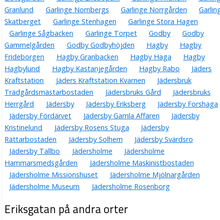
Granlund
Garlinge Nornbergs
Garlinge Norrgården
Garlin
Skatberget
Garlinge Stenhagen
Garlinge Stora Hagen
Garlinge Sågbacken
Garlinge Torpet
Godby
Godby
Gammelgården
Godby Godbyhöjden
Hagby
Hagby
Frideborgen
Hagby Granbacken
Hagby Haga
Hagby
Hagbylund
Hagby Kastanjegården
Hagby Rabo
Jäders
Kraftstation
Jäders Kraftstation Kvarnen
Jädersbruk
Trädgårdsmästarbostaden
Jädersbruks Gård
Jädersbruks
Herrgård
Jädersby
Jädersby Eriksberg
Jädersby Forshaga
Jädersby Fördärvet
Jädersby Gamla Affären
Jädersby
Kristinelund
Jädersby Rosens Stuga
Jädersby
Rättarbostaden
Jädersby Solhem
Jädersby Svärdsro
Jädersby Tallbo
Jädersholme
Jädersholme
Hammarsmedsgården
Jädersholme Maskinistbostaden
Jädersholme Missionshuset
Jädersholme Mjölnargården
Jädersholme Museum
Jädersholme Rosenborg
Eriksgatan på andra orter