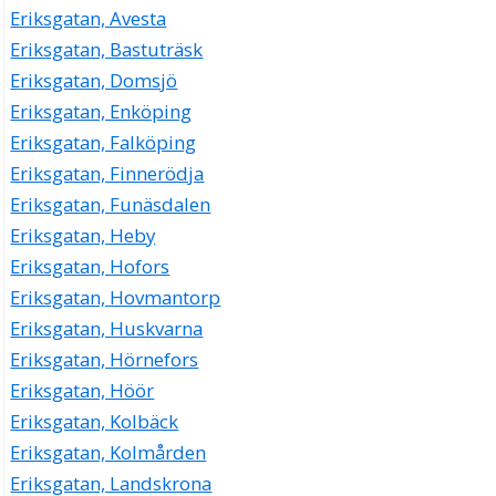
Eriksgatan, Avesta
Eriksgatan, Bastuträsk
Eriksgatan, Domsjö
Eriksgatan, Enköping
Eriksgatan, Falköping
Eriksgatan, Finnerödja
Eriksgatan, Funäsdalen
Eriksgatan, Heby
Eriksgatan, Hofors
Eriksgatan, Hovmantorp
Eriksgatan, Huskvarna
Eriksgatan, Hörnefors
Eriksgatan, Höör
Eriksgatan, Kolbäck
Eriksgatan, Kolmården
Eriksgatan, Landskrona