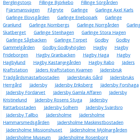
Berglingstorp
Fillinge Björkebo
Fillinge Sörgården
Fjärsmansvägen
Fågryte
Garlinge
Garlinge Axel Karls
Garlinge Elovsgården
Garlinge Enebopark
Garlinge
Granlund
Garlinge Nornbergs
Garlinge Norrgården
Garlin
Skatberget
Garlinge Stenhagen
Garlinge Stora Hagen
Garlinge Sågbacken
Garlinge Torpet
Godby
Godby
Gammelgården
Godby Godbyhöjden
Hagby
Hagby
Frideborgen
Hagby Granbacken
Hagby Haga
Hagby
Hagbylund
Hagby Kastanjegården
Hagby Rabo
Jäders
Kraftstation
Jäders Kraftstation Kvarnen
Jädersbruk
Trädgårdsmästarbostaden
Jädersbruks Gård
Jädersbruks
Herrgård
Jädersby
Jädersby Eriksberg
Jädersby Forshaga
Jädersby Fördärvet
Jädersby Gamla Affären
Jädersby
Kristinelund
Jädersby Rosens Stuga
Jädersby
Rättarbostaden
Jädersby Solhem
Jädersby Svärdsro
Jädersby Tallbo
Jädersholme
Jädersholme
Hammarsmedsgården
Jädersholme Maskinistbostaden
Jädersholme Missionshuset
Jädersholme Mjölnargården
Jädersholme Museum
Jädersholme Rosenborg