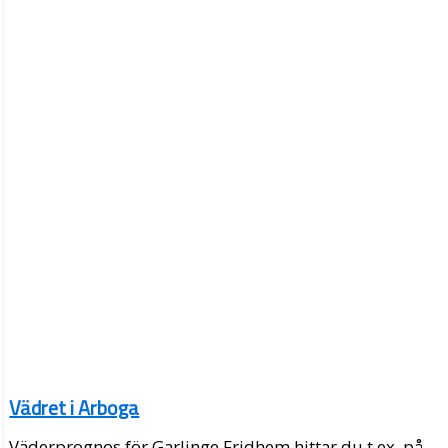
Vädret i Arboga
Väderprognos för Garlinge Fridhem hittar du t.ex. på