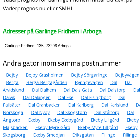
Väderprognos.nu eller SMHI.
Adresser på Garlinge Fridhem i Arboga
Garlinge Fridhem 135, 73296 Arboga
Andra gator inom samma postnummer
Bejby
Bejby Gräsholmen
Bejby Sörgarlinge
Bejbyvägen
Berga
Berga Bergagården
Byringevägen
Dal
Dal
Arvidslund
Dal Dalhem
Dal Dals Gata
Dal Dalstorp
Da
Dalvik
Dal Dalängen
Dal Eke
Dal Elsingborg
Dal
Fallsäter
Dal Granbacken
Dal Karlberg
Dal Karlslund
D
Norskoga
Dal Nyby
Dal Skogstorp
Dal Ståltorp
Dal
Ängtorp
Ekeby
Ekeby Ekebygård
Ekeby Lillgård
Ekeby
Majsbacken
Ekeby Myre Gård
Ekeby Myre Lillgård
Ekeby
Skogsborg
Ekeby Smedjan
Eriksgatan
Fillinge
Fillinge