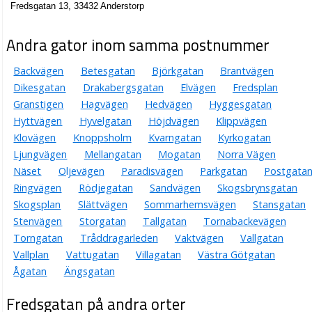
Fredsgatan 13, 33432 Anderstorp
Andra gator inom samma postnummer
Backvägen
Betesgatan
Björkgatan
Brantvägen
Dikesgatan
Drakabergsgatan
Elvägen
Fredsplan
Granstigen
Hagvägen
Hedvägen
Hyggesgatan
Hyttvägen
Hyvelgatan
Höjdvägen
Klippvägen
Klovägen
Knoppsholm
Kvarngatan
Kyrkogatan
Ljungvägen
Mellangatan
Mogatan
Norra Vägen
Näset
Oljevägen
Paradisvägen
Parkgatan
Postgata
Ringvägen
Rödjegatan
Sandvägen
Skogsbrynsgatan
Skogsplan
Slättvägen
Sommarhemsvägen
Stansgatan
Stenvägen
Storgatan
Tallgatan
Tornabackevägen
Torngatan
Tråddragarleden
Vaktvägen
Vallgatan
Vallplan
Vattugatan
Villagatan
Västra Götgatan
Ågatan
Ängsgatan
Fredsgatan på andra orter