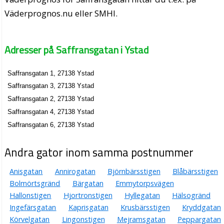
Väderprognos.nu eller SMHI.
Adresser på Saffransgatan i Ystad
Saffransgatan 1, 27138 Ystad
Saffransgatan 3, 27138 Ystad
Saffransgatan 2, 27138 Ystad
Saffransgatan 4, 27138 Ystad
Saffransgatan 6, 27138 Ystad
Andra gator inom samma postnummer
Anisgatan
Annirogatan
Björnbärsstigen
Blåbärsstigen
Bolmörtsgränd
Bärgatan
Emmytorpsvägen
Hallonstigen
Hjortronstigen
Hyllegatan
Hälsogränd
Ingefärsgatan
Kaprisgatan
Krusbärsstigen
Kryddgatan
Körvelgatan
Lingonstigen
Mejramsgatan
Peppargatan