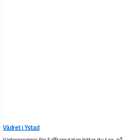
Vädret i Ystad
Väderprognos för Saffransgatan hittar du t.ex. på