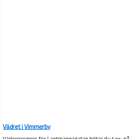
Vädret i Vimmerby
Väderprognos för Lantmannagatan hittar du t.ex. på