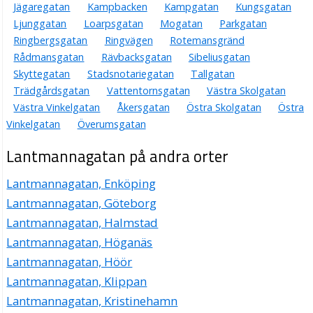
Jägaregatan
Kampbacken
Kampgatan
Kungsgatan
Ljunggatan
Loarpsgatan
Mogatan
Parkgatan
Ringbergsgatan
Ringvägen
Rotemansgränd
Rådmansgatan
Rävbacksgatan
Sibeliusgatan
Skyttegatan
Stadsnotariegatan
Tallgatan
Trädgårdsgatan
Vattentornsgatan
Västra Skolgatan
Västra Vinkelgatan
Åkersgatan
Östra Skolgatan
Östra
Vinkelgatan
Överumsgatan
Lantmannagatan på andra orter
Lantmannagatan, Enköping
Lantmannagatan, Göteborg
Lantmannagatan, Halmstad
Lantmannagatan, Höganäs
Lantmannagatan, Höör
Lantmannagatan, Klippan
Lantmannagatan, Kristinehamn