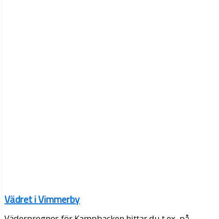
Vädret i Vimmerby
Väderprognos för Kampbacken hittar du t.ex. på