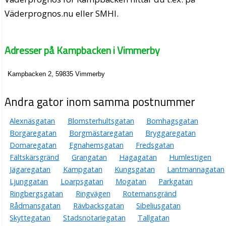
Väderprognos.nu eller SMHI.
Adresser på Kampbacken i Vimmerby
Kampbacken 2, 59835 Vimmerby
Andra gator inom samma postnummer
Alexnäsgatan
Blomsterhultsgatan
Bomhagsgatan
Borgaregatan
Borgmästaregatan
Bryggaregatan
Domaregatan
Egnahemsgatan
Fredsgatan
Fältskärsgränd
Grangatan
Hagagatan
Humlestigen
Jägaregatan
Kampgatan
Kungsgatan
Lantmannagatan
Ljunggatan
Loarpsgatan
Mogatan
Parkgatan
Ringbergsgatan
Ringvägen
Rotemansgränd
Rådmansgatan
Rävbacksgatan
Sibeliusgatan
Skyttegatan
Stadsnotariegatan
Tallgatan