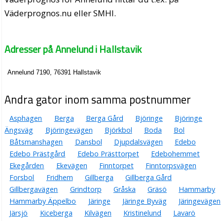
Väderprognos.nu eller SMHI.
Adresser på Annelund i Hallstavik
Annelund 7190, 76391 Hallstavik
Andra gator inom samma postnummer
Asphagen
Berga
Berga Gård
Björinge
Björinge
Ängsväg
Björingevägen
Björkbol
Boda
Bol
Båtsmanshagen
Dansbol
Djupdalsvägen
Edebo
Edebo Prästgård
Edebo Prästtorpet
Edebohemmet
Ekegården
Ekevägen
Finntorpet
Finntorpsvägen
Forsbol
Fridhem
Gillberga
Gillberga Gård
Gillbergavägen
Grindtorp
Gråska
Gräsö
Hammarby
Hammarby Äppelbo
Järinge
Järinge Byväg
Järingevägen
Järsjö
Kiceberga
Kilvägen
Kristinelund
Lavarö