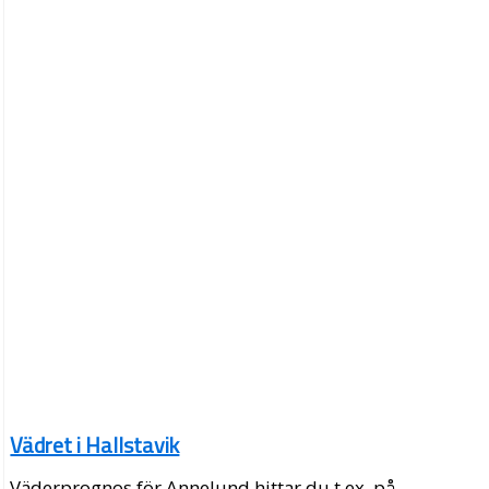
Vädret i Hallstavik
Väderprognos för Annelund hittar du t.ex. på