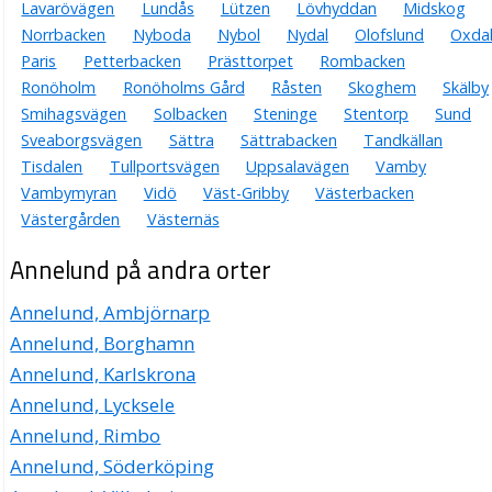
Lavarövägen
Lundås
Lützen
Lövhyddan
Midskog
Norrbacken
Nyboda
Nybol
Nydal
Olofslund
Oxda
Paris
Petterbacken
Prästtorpet
Rombacken
Ronöholm
Ronöholms Gård
Råsten
Skoghem
Skälby
Smihagsvägen
Solbacken
Steninge
Stentorp
Sund
Sveaborgsvägen
Sättra
Sättrabacken
Tandkällan
Tisdalen
Tullportsvägen
Uppsalavägen
Vamby
Vambymyran
Vidö
Väst-Gribby
Västerbacken
Västergården
Västernäs
Annelund på andra orter
Annelund, Ambjörnarp
Annelund, Borghamn
Annelund, Karlskrona
Annelund, Lycksele
Annelund, Rimbo
Annelund, Söderköping