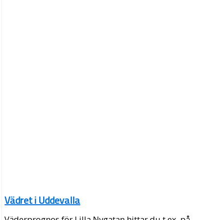
Vädret i Uddevalla
Väderprognos för Lilla Nygatan hittar du t.ex. på