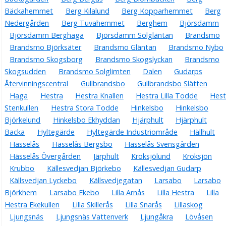
Bäckahemmet
Berg Kilalund
Berg Kopparhemmet
Berg
Nedergården
Berg Tuvahemmet
Berghem
Björsdamm
Björsdamm Berghaga
Björsdamm Solgläntan
Brandsmo
Brandsmo Björksäter
Brandsmo Gläntan
Brandsmo Nybo
Brandsmo Skogsborg
Brandsmo Skogslyckan
Brandsmo
Skogsudden
Brandsmo Solglimten
Dalen
Gudarps
Återvinningscentral
Gullbrandsbo
Gullbrandsbo Slätten
Haga
Hestra
Hestra Knallen
Hestra Lilla Todde
Hest
Stenkullen
Hestra Stora Todde
Hinkelsbo
Hinkelsbo
Björkelund
Hinkelsbo Ekhyddan
Hjärphult
Hjärphult
Backa
Hyltegärde
Hyltegärde Industriområde
Hällhult
Hässelås
Hässelås Bergsbo
Hässelås Svensgården
Hässelås Övergården
Järphult
Kroksjölund
Kroksjön
Krubbo
Källesvedjan Björkebo
Källesvedjan Gudarp
Källsvedjan Lyckebo
Källsvedjegatan
Larsabo
Larsabo
Björkhem
Larsabo Ekebo
Lilla Arnås
Lilla Hestra
Lilla
Hestra Ekekullen
Lilla Skillerås
Lilla Snarås
Lillaskog
Ljungsnäs
Ljungsnäs Vattenverk
Ljungåkra
Lövåsen