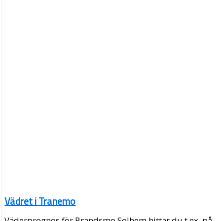
Vädret i Tranemo
Väderprognos för Brandsmo Solhem hittar du t.ex. på