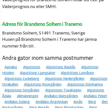
Väderprognos.nu eller SMHI.
Adress för Brandsmo Solhem i Tranemo
Brandsmo Solhem, 51491 Tranemo, Sverige
Husen på Brandsmo Solhem i Tranemo har jämna
nummer från till .
Andra gator inom samma postnummer
Agnabo
Algutstorp
Algutstorp Backås
Algutstorp
Höjden
Algutstorp Ljungsäter
Algutstorp Lomåsen
Algutstorp Lyckeberg
Algutstorp Nedergården
Algutstorp
Orrakullen
Algutstorp Rovegården
Algutstorp Stenhamra
Algutstorp Sörgården
Algutstorp Tuvahagen
Algutstorp
Ådala
Allmänningen
Andlabo Matsgården
Andlabo Peket
Andlabo Soläng
Andlabo Ängslyckan
Arnås
Berg
Ber
Backagården
Berg Bergås
Berg Blombacken
Berg