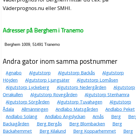
Väderprognos.nu eller SMHI.
Adresser på Berghem i Tranemo
Berghem 1009, 51491 Tranemo
Andra gator inom samma postnummer
Agnabo
Algutstorp
Algutstorp Backås
Algutstorp
Höjden
Algutstorp Ljungsäter
Algutstorp Lomåsen
Algutstorp Lyckeberg
Algutstorp Nedergården
Algutstorp
Orrakullen
Algutstorp Rovegården
Algutstorp Stenhamra
Algutstorp Sörgården
Algutstorp Tuvahagen
Algutstorp
Ådala
Allmänningen
Andlabo Matsgården
Andlabo Peket
Andlabo Soläng
Andlabo Ängslyckan
Arnås
Berg
Ber
Backagården
Berg Bergås
Berg Blombacken
Berg
Bäckahemmet
Berg Kilalund
Berg Kopparhemmet
Berg