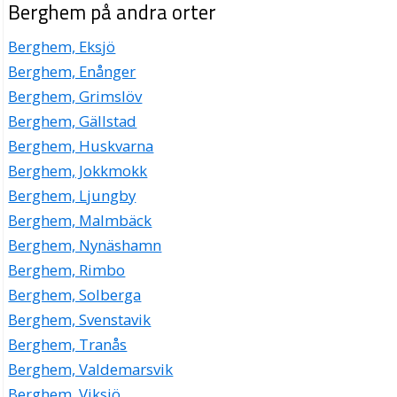
Berghem på andra orter
Berghem, Eksjö
Berghem, Enånger
Berghem, Grimslöv
Berghem, Gällstad
Berghem, Huskvarna
Berghem, Jokkmokk
Berghem, Ljungby
Berghem, Malmbäck
Berghem, Nynäshamn
Berghem, Rimbo
Berghem, Solberga
Berghem, Svenstavik
Berghem, Tranås
Berghem, Valdemarsvik
Berghem, Viksjö