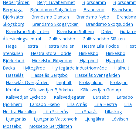
Nedergården
Berg Tuvahemmet
Björsdamm
Björsdam
Berghaga
Björsdamm Solgläntan
Brandsmo
Brandsmo
Björksäter
Brandsmo Gläntan
Brandsmo Nybo
Brandsm
Skogsborg
Brandsmo Skogslyckan
Brandsmo Skogsudden
Brandsmo Solglimten
Brandsmo Solhem
Dalen
Gudarp
Återvinningscentral
Gullbrandsbo
Gullbrandsbo Slätten
Haga
Hestra
Hestra Knallen
Hestra Lilla Todde
Hest
Stenkullen
Hestra Stora Todde
Hinkelsbo
Hinkelsbo
Björkelund
Hinkelsbo Ekhyddan
Hjärphult
Hjärphult
Backa
Hyltegärde
Hyltegärde Industriområde
Hällhult
Hässelås
Hässelås Bergsbo
Hässelås Svensgården
Hässelås Övergården
Järphult
Kroksjölund
Kroksjön
Krubbo
Källesvedjan Björkebo
Källesvedjan Gudarp
Källsvedjan Lyckebo
Källsvedjegatan
Larsabo
Larsabo
Björkhem
Larsabo Ekebo
Lilla Arnås
Lilla Hestra
Lilla
Hestra Ekekullen
Lilla Skillerås
Lilla Snarås
Lillaskog
Ljungsnäs
Ljungsnäs Vattenverk
Ljungåkra
Lövåsen
Mossebo
Mossebo Bergklinten