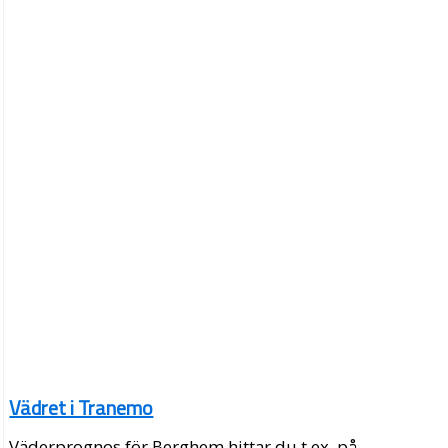
Vädret i Tranemo
Väderprognos för Berghem hittar du t.ex. på