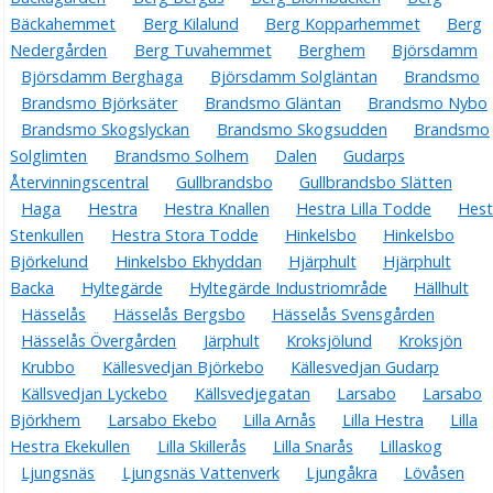
Bäckahemmet
Berg Kilalund
Berg Kopparhemmet
Berg
Nedergården
Berg Tuvahemmet
Berghem
Björsdamm
Björsdamm Berghaga
Björsdamm Solgläntan
Brandsmo
Brandsmo Björksäter
Brandsmo Gläntan
Brandsmo Nybo
Brandsmo Skogslyckan
Brandsmo Skogsudden
Brandsmo
Solglimten
Brandsmo Solhem
Dalen
Gudarps
Återvinningscentral
Gullbrandsbo
Gullbrandsbo Slätten
Haga
Hestra
Hestra Knallen
Hestra Lilla Todde
Hest
Stenkullen
Hestra Stora Todde
Hinkelsbo
Hinkelsbo
Björkelund
Hinkelsbo Ekhyddan
Hjärphult
Hjärphult
Backa
Hyltegärde
Hyltegärde Industriområde
Hällhult
Hässelås
Hässelås Bergsbo
Hässelås Svensgården
Hässelås Övergården
Järphult
Kroksjölund
Kroksjön
Krubbo
Källesvedjan Björkebo
Källesvedjan Gudarp
Källsvedjan Lyckebo
Källsvedjegatan
Larsabo
Larsabo
Björkhem
Larsabo Ekebo
Lilla Arnås
Lilla Hestra
Lilla
Hestra Ekekullen
Lilla Skillerås
Lilla Snarås
Lillaskog
Ljungsnäs
Ljungsnäs Vattenverk
Ljungåkra
Lövåsen