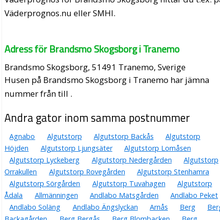
Väderprognos.nu eller SMHI.
Adress för Brandsmo Skogsborg i Tranemo
Brandsmo Skogsborg, 51491 Tranemo, Sverige
Husen på Brandsmo Skogsborg i Tranemo har jämna
nummer från till .
Andra gator inom samma postnummer
Agnabo
Algutstorp
Algutstorp Backås
Algutstorp
Höjden
Algutstorp Ljungsäter
Algutstorp Lomåsen
Algutstorp Lyckeberg
Algutstorp Nedergården
Algutstorp
Orrakullen
Algutstorp Rovegården
Algutstorp Stenhamra
Algutstorp Sörgården
Algutstorp Tuvahagen
Algutstorp
Ådala
Allmänningen
Andlabo Matsgården
Andlabo Peket
Andlabo Soläng
Andlabo Ängslyckan
Arnås
Berg
Ber
Backagården
Berg Bergås
Berg Blombacken
Berg