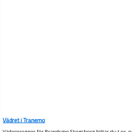
Vädret i Tranemo
Väderprognos för Brandsmo Skogsborg hittar du t.ex. p