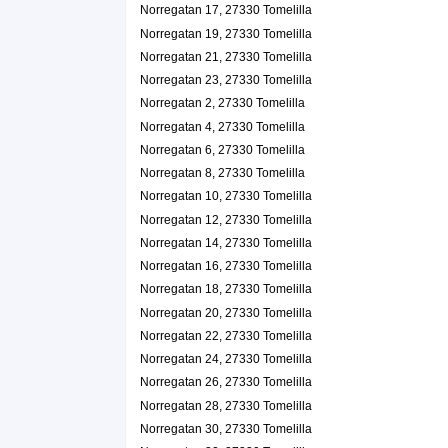
Norregatan 17, 27330 Tomelilla
Norregatan 5, 27330 Tomelilla
Norregatan 19, 27330 Tomelilla
AB Gustav Olssons Skor
Norregatan 21, 27330 Tomelilla
Kent Olsson
Norregatan 23, 27330 Tomelilla
0417-10754
Norregatan 6, 27330 Tomelilla
Norregatan 2, 27330 Tomelilla
Tomelilla Trafikskola AB
Norregatan 4, 27330 Tomelilla
Norregatan 6, 27330 Tomelilla
Lars Henrik Persson
0417-13838
Norregatan 8, 27330 Tomelilla
Norregatan 9, 27330 Tomelilla
Norregatan 10, 27330 Tomelilla
Norregatan 12, 27330 Tomelilla
Norregatan 14, 27330 Tomelilla
Norregatan 16, 27330 Tomelilla
Norregatan 18, 27330 Tomelilla
Norregatan 20, 27330 Tomelilla
Norregatan 22, 27330 Tomelilla
Norregatan 24, 27330 Tomelilla
Norregatan 26, 27330 Tomelilla
Norregatan 28, 27330 Tomelilla
Norregatan 30, 27330 Tomelilla