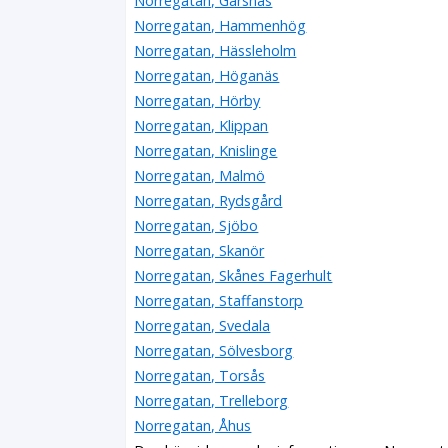
Norregatan, Gärsnäs
Norregatan, Hammenhög
Norregatan, Hässleholm
Norregatan, Höganäs
Norregatan, Hörby
Norregatan, Klippan
Norregatan, Knislinge
Norregatan, Malmö
Norregatan, Rydsgård
Norregatan, Sjöbo
Norregatan, Skanör
Norregatan, Skånes Fagerhult
Norregatan, Staffanstorp
Norregatan, Svedala
Norregatan, Sölvesborg
Norregatan, Torsås
Norregatan, Trelleborg
Norregatan, Åhus