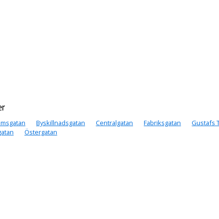
er
amsgatan
Byskillnadsgatan
Centralgatan
Fabriksgatan
Gustafs 
atan
Östergatan