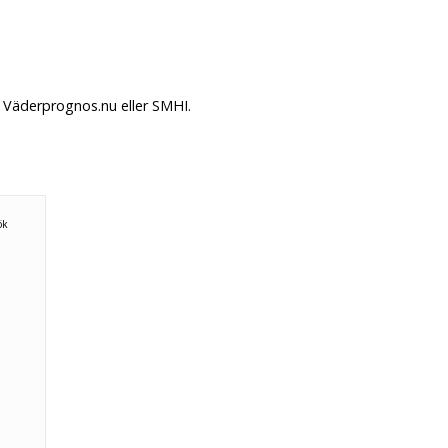
å Väderprognos.nu eller SMHI.
n
ök