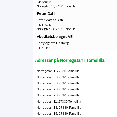
0417-10220
Norregatan 24, 27330 Tomelilla
Peter Dahl
Peter Mattias Dahl
0471-15012
Norregatan 24, 27330 Tomelilla
Aktivitetsbolaget AB
Lorry Agneta Lindberg
0417-14543
Norregatan 26, 27330 Tomelilla
Bertils Kiosk & Gatukök AB
Adresser på Norregatan i Tomelilla
Jerker Stefan Mikael Andersson
0417-511269
Norregatan 1, 27330 Tomelilla
Norregatan 3, 27330 Tomelilla
Norregatan 3, 27330 Tomelilla
Dental Art Tomelilla AB
Norregatan 5, 27330 Tomelilla
Linn Gabriella Olsson
Norregatan 7, 27330 Tomelilla
Norregatan 5, 27330 Tomelilla
Norregatan 9, 27330 Tomelilla
Norregatan 11, 27330 Tomelilla
Tandtrollsjägarna AB
Norregatan 13, 27330 Tomelilla
Mårten Per-Ola Andersson
Norregatan 15, 27330 Tomelilla
0417-12465