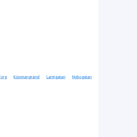
Torg
Köpmangränd
Larmgatan
Nybogatan